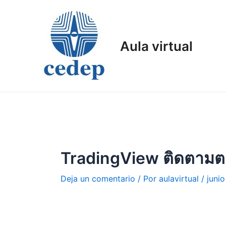
Ir
al
contenido
Aula virtual
TradingView ติดตามต
Deja un comentario
/ Por
aulavirtual
/
juni