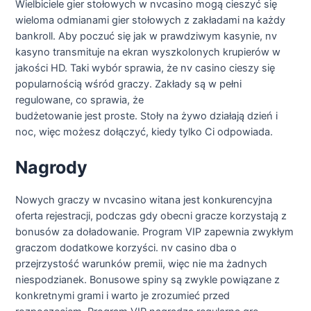
Wielbiciele gier stołowych w nvcasino mogą cieszyć się
wieloma odmianami gier stołowych z zakładami na każdy
bankroll. Aby poczuć się jak w prawdziwym kasynie, nv
kasyno transmituje na ekran wyszkolonych krupierów w
jakości HD. Taki wybór sprawia, że ​​nv casino cieszy się
popularnością wśród graczy. Zakłady są w pełni
regulowane, co sprawia, że
budżetowanie jest proste. Stoły na żywo działają dzień i
noc, więc możesz dołączyć, kiedy tylko Ci odpowiada.
Nagrody
Nowych graczy w nvcasino witana jest konkurencyjna
oferta rejestracji, podczas gdy obecni gracze korzystają z
bonusów za doładowanie. Program VIP zapewnia zwykłym
graczom dodatkowe korzyści. nv casino dba o
przejrzystość warunków premii, więc nie ma żadnych
niespodzianek. Bonusowe spiny są zwykle powiązane z
konkretnymi grami i warto je zrozumieć przed