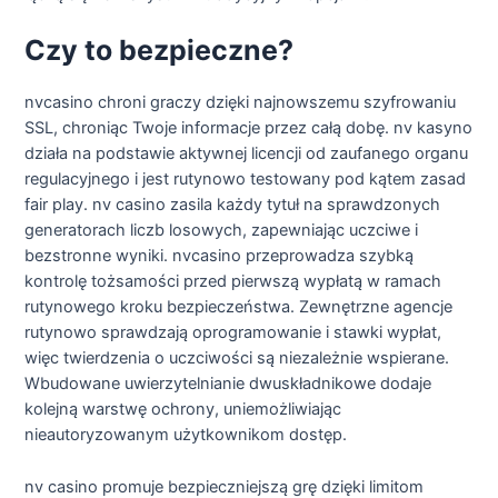
Czy to bezpieczne?
nvcasino chroni graczy dzięki najnowszemu szyfrowaniu
SSL, chroniąc Twoje informacje przez całą dobę. nv kasyno
działa na podstawie aktywnej licencji od zaufanego organu
regulacyjnego i jest rutynowo testowany pod kątem zasad
fair play. nv casino zasila każdy tytuł na sprawdzonych
generatorach liczb losowych, zapewniając uczciwe i
bezstronne wyniki. nvcasino przeprowadza szybką
kontrolę tożsamości przed pierwszą wypłatą w ramach
rutynowego kroku bezpieczeństwa. Zewnętrzne agencje
rutynowo sprawdzają oprogramowanie i stawki wypłat,
więc twierdzenia o uczciwości są niezależnie wspierane.
Wbudowane uwierzytelnianie dwuskładnikowe dodaje
kolejną warstwę ochrony, uniemożliwiając
nieautoryzowanym użytkownikom dostęp.
nv casino promuje bezpieczniejszą grę dzięki limitom