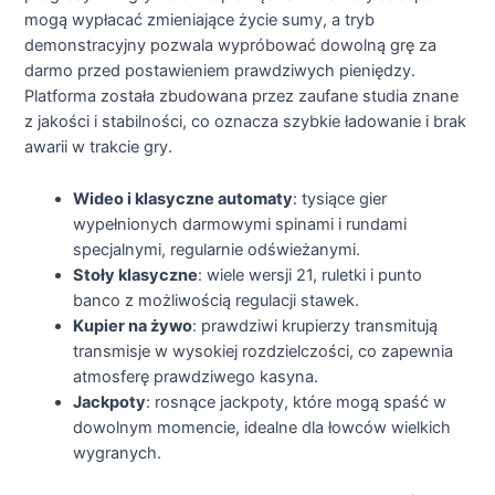
mogą wypłacać zmieniające życie sumy, a tryb
demonstracyjny pozwala wypróbować dowolną grę za
darmo przed postawieniem prawdziwych pieniędzy.
Platforma została zbudowana przez zaufane studia znane
z jakości i stabilności, co oznacza szybkie ładowanie i brak
awarii w trakcie gry.
Wideo i klasyczne automaty
: tysiące gier
wypełnionych darmowymi spinami i rundami
specjalnymi, regularnie odświeżanymi.
Stoły klasyczne
: wiele wersji 21, ruletki i punto
banco z możliwością regulacji stawek.
Kupier na żywo
: prawdziwi krupierzy transmitują
transmisje w wysokiej rozdzielczości, co zapewnia
atmosferę prawdziwego kasyna.
Jackpoty
: rosnące jackpoty, które mogą spaść w
dowolnym momencie, idealne dla łowców wielkich
wygranych.