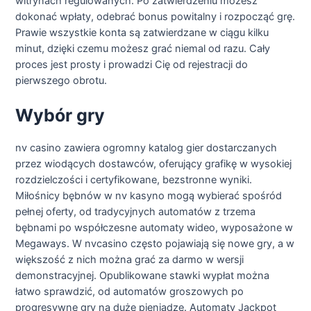
witrynach regulowanych. Po zatwierdzeniu możesz
dokonać wpłaty, odebrać bonus powitalny i rozpocząć grę.
Prawie wszystkie konta są zatwierdzane w ciągu kilku
minut, dzięki czemu możesz grać niemal od razu. Cały
proces jest prosty i prowadzi Cię od rejestracji do
pierwszego obrotu.
Wybór gry
nv casino zawiera ogromny katalog gier dostarczanych
przez wiodących dostawców, oferujący grafikę w wysokiej
rozdzielczości i certyfikowane, bezstronne wyniki.
Miłośnicy bębnów w nv kasyno mogą wybierać spośród
pełnej oferty, od tradycyjnych automatów z trzema
bębnami po współczesne automaty wideo, wyposażone w
Megaways. W nvcasino często pojawiają się nowe gry, a w
większość z nich można grać za darmo w wersji
demonstracyjnej. Opublikowane stawki wypłat można
łatwo sprawdzić, od automatów groszowych po
progresywne gry na duże pieniądze. Automaty Jackpot