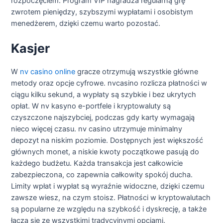
rozpoczęciem. Program VIP nagradza regularną grę
zwrotem pieniędzy, szybszymi wypłatami i osobistym
menedżerem, dzięki czemu warto pozostać.
Kasjer
W
nv casino online
gracze otrzymują wszystkie główne
metody oraz opcje cyfrowe. nvcasino rozlicza płatności w
ciągu kilku sekund, a wypłaty są szybkie i bez ukrytych
opłat. W nv kasyno e-portfele i kryptowaluty są
czyszczone najszybciej, podczas gdy karty wymagają
nieco więcej czasu. nv casino utrzymuje minimalny
depozyt na niskim poziomie. Dostępnych jest większość
głównych monet, a niskie kwoty początkowe pasują do
każdego budżetu. Każda transakcja jest całkowicie
zabezpieczona, co zapewnia całkowity spokój ducha.
Limity wpłat i wypłat są wyraźnie widoczne, dzięki czemu
zawsze wiesz, na czym stoisz. Płatności w kryptowalutach
są popularne ze względu na szybkość i dyskrecję, a także
łączą się ze wszystkimi tradycyjnymi opcjami.