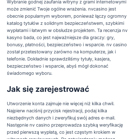
Wybranie godnej zaufania witryny z grami internetowymi
może zmienić Twoje ogólne wrażenia. nvcasino jest
obecnie popularnym wyborem, ponieważ łączy ogromny
katalog tytułów z solidnym bezpieczeństwem, szybkimi
wypłatami i łatwym w obsłudze projektem. Ta recenzja nv
kasyno bada, co jest najważniejsze dla graczy: gry,
bonusy, płatności, bezpieczeństwo i wsparcie. nv casino
został przetestowany zarówno na komputerze, jak i
telefonie. Dokładnie sprawdziliśmy tytuły, kasjera,
bezpieczeństwo i wsparcie, abyś mógł dokonać
świadomego wyboru.
Jak się zarejestrować
Utworzenie konta zajmuje nie więcej niż kilka chwil.
Najpierw naciśnij przycisk rejestracji, podaj kilka
niezbędnych danych i zweryfikuj swój adres e-mail.
Następnie nv casino przeprowadza szybką weryfikację
przed pierwszą wypłatą, co jest częstym krokiem w