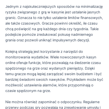
Jednym z najskuteczniejszych sposobów na minimalizację
ryzyka związanego z grą w kasynie jest ustalanie jasnych
granic. Oznacza to nie tylko ustalenie limitów finansowych,
ale także czasowych. Gracze powinni określić, ile czasu
chcą poświęcić na grę każdego dnia czy tygodnia. Takie
podejście pomoże zredukować pokusę nadmiernego
grania oraz pozwoli uniknąć impulsywnych decyzji.
Kolejną strategią jest korzystanie z narzędzi do
monitorowania wydatków. Wiele nowoczesnych kasyn
online oferuje funkcje, które pozwalają na śledzenie czasu
spędzonego na grze oraz wydanych pieniędzy. Dzięki
temu gracze mogą lepiej zarządzać swoim budżetem i być
bardziej świadomi swoich nawyków. Przykładem może być
możliwość ustawienia alarmów, które przypominają o
czasie spędzonym na grze.
Nie można również zapominać o odpoczynku. Regularne
przerwy podczas gry pozwalają na zresetowanie umysłu i