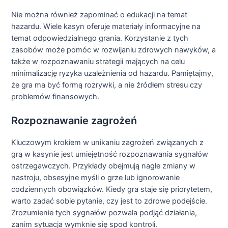
Nie można również zapominać o edukacji na temat
hazardu. Wiele kasyn oferuje materiały informacyjne na
temat odpowiedzialnego grania. Korzystanie z tych
zasobów może pomóc w rozwijaniu zdrowych nawyków, a
także w rozpoznawaniu strategii mających na celu
minimalizację ryzyka uzależnienia od hazardu. Pamiętajmy,
że gra ma być formą rozrywki, a nie źródłem stresu czy
problemów finansowych.
Rozpoznawanie zagrożeń
Kluczowym krokiem w unikaniu zagrożeń związanych z
grą w kasynie jest umiejętność rozpoznawania sygnałów
ostrzegawczych. Przykłady obejmują nagłe zmiany w
nastroju, obsesyjne myśli o grze lub ignorowanie
codziennych obowiązków. Kiedy gra staje się priorytetem,
warto zadać sobie pytanie, czy jest to zdrowe podejście.
Zrozumienie tych sygnałów pozwala podjąć działania,
zanim sytuacja wymknie się spod kontroli.