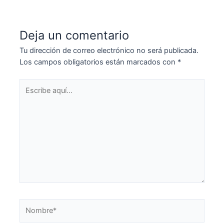
entradas
Deja un comentario
Tu dirección de correo electrónico no será publicada.
Los campos obligatorios están marcados con
*
Escribe
aquí...
Nombre*