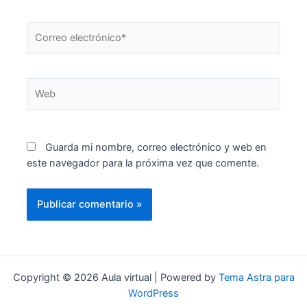
Correo
electrónico*
Web
Guarda mi nombre, correo electrónico y web en
este navegador para la próxima vez que comente.
Copyright © 2026 Aula virtual | Powered by
Tema Astra para
WordPress