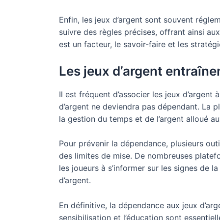
Enfin, les jeux d’argent sont souvent régle
suivre des règles précises, offrant ainsi a
est un facteur, le savoir-faire et les stratég
Les jeux d’argent entraîn
Il est fréquent d’associer les jeux d’argen
d’argent ne deviendra pas dépendant. La pl
la gestion du temps et de l’argent alloué au
Pour prévenir la dépendance, plusieurs outi
des limites de mise. De nombreuses platefo
les joueurs à s’informer sur les signes de 
d’argent.
En définitive, la dépendance aux jeux d’arge
sensibilisation et l’éducation sont essentie