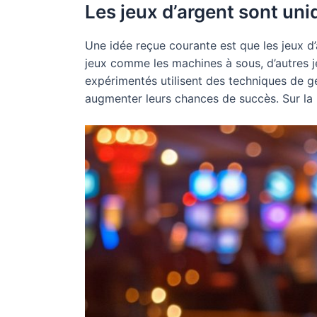
Les jeux d’argent sont un
Une idée reçue courante est que les jeux d’
jeux comme les machines à sous, d’autres j
expérimentés utilisent des techniques de g
augmenter leurs chances de succès. Sur la