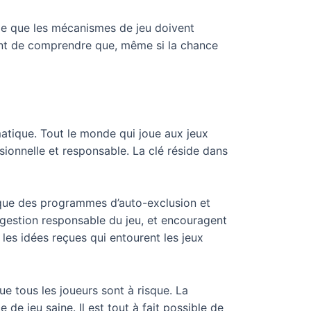
ifie que les mécanismes de jeu doivent
rtant de comprendre que, même si la chance
ématique. Tout le monde qui joue aux jeux
ionnelle et responsable. La clé réside dans
s que des programmes d’auto-exclusion et
 gestion responsable du jeu, et encouragent
les idées reçues qui entourent les jeux
ue tous les joueurs sont à risque. La
de jeu saine. Il est tout à fait possible de