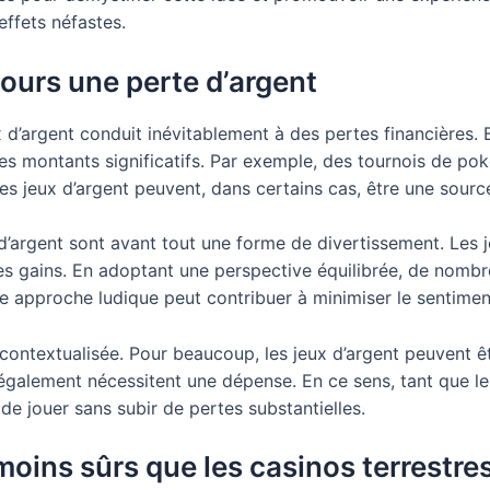
effets néfastes.
jours une perte d’argent
 d’argent conduit inévitablement à des pertes financières. 
 montants significatifs. Par exemple, des tournois de po
es jeux d’argent peuvent, dans certains cas, être une sourc
 d’argent sont avant tout une forme de divertissement. Les 
les gains. En adoptant une perspective équilibrée, de nombr
e approche ludique peut contribuer à minimiser le sentimen
recontextualisée. Pour beaucoup, les jeux d’argent peuvent ê
 également nécessitent une dépense. En ce sens, tant que l
e de jouer sans subir de pertes substantielles.
moins sûrs que les casinos terrestre