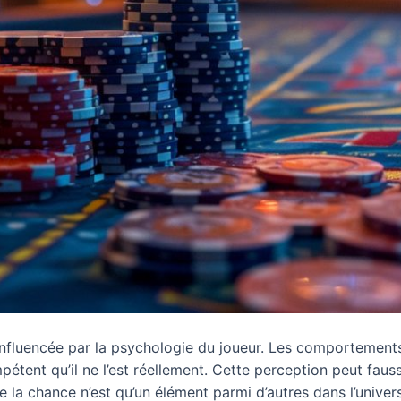
 influencée par la psychologie du joueur. Les comportements
pétent qu’il ne l’est réellement. Cette perception peut faus
la chance n’est qu’un élément parmi d’autres dans l’univers