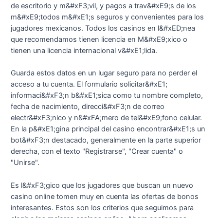
de escritorio y m&#xF3;vil, y pagos a trav&#xE9;s de los
m&#xE9;todos m&#xE1;s seguros y convenientes para los
jugadores mexicanos. Todos los casinos en l&#xED;nea
que recomendamos tienen licencia en M&#xE9;xico o
tienen una licencia internacional v&#xE1;lida.
Guarda estos datos en un lugar seguro para no perder el
acceso a tu cuenta. El formulario solicitar&#xE1;
informaci&#xF3;n b&#xE1;sica como tu nombre completo,
fecha de nacimiento, direcci&#xF3;n de correo
electr&#xF3;nico y n&#xFA;mero de tel&#xE9;fono celular.
En la p&#xE1;gina principal del casino encontrar&#xE1;s un
bot&#xF3;n destacado, generalmente en la parte superior
derecha, con el texto "Registrarse", "Crear cuenta" o
"Unirse".
Es l&#xF3;gico que los jugadores que buscan un nuevo
casino online tomen muy en cuenta las ofertas de bonos
interesantes. Estos son los criterios que seguimos para