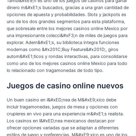
Tambi&#xE9;n es uno de los juegos de casinos para ganar
dinero m&#xE1;s buscados, gracias a una gran cantidad de
opciones de apuesta y probabilidades. Slots y jackpots es
uno de los dos grandes segmentos para esta plataforma,
que sobresale entre los mejores casinos online Mexico por
una impresionante colecci&#xF3;n de miles de juegos para
explorar. Adem&#xE1;s, su biblioteca integra funciones
modernas como &#x201C;Buy Feature&#x201D;, giros
autom&#xE1;ticos y rondas interactivas, para consolidarse
como uno de los mejores casinos online Mexico para todo
lo relacionado con tragamonedas de todo tipo.
Juegos de casino online nuevos
Un buen casino en l&#xED;nea de M&#xE9;xico debe
incluir tragamonedas, juegos de mesa y opciones con
crupieres en vivo para una experiencia m&#xE1;s realista.
Los casinos en l&#xED;nea mexicanos destacan por
ofrecer opciones variadas que se adaptan a diferentes
estilos de juego y preferencias. M&#xE9;xico es uno de los