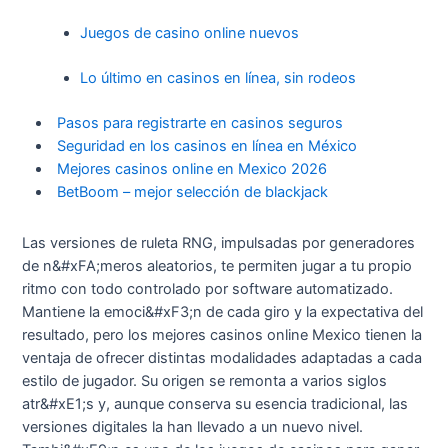
Juegos de casino online nuevos
Lo último en casinos en línea, sin rodeos
Pasos para registrarte en casinos seguros
Seguridad en los casinos en línea en México
Mejores casinos online en Mexico 2026
BetBoom – mejor selección de blackjack
Las versiones de ruleta RNG, impulsadas por generadores
de n&#xFA;meros aleatorios, te permiten jugar a tu propio
ritmo con todo controlado por software automatizado.
Mantiene la emoci&#xF3;n de cada giro y la expectativa del
resultado, pero los mejores casinos online Mexico tienen la
ventaja de ofrecer distintas modalidades adaptadas a cada
estilo de jugador. Su origen se remonta a varios siglos
atr&#xE1;s y, aunque conserva su esencia tradicional, las
versiones digitales la han llevado a un nuevo nivel.