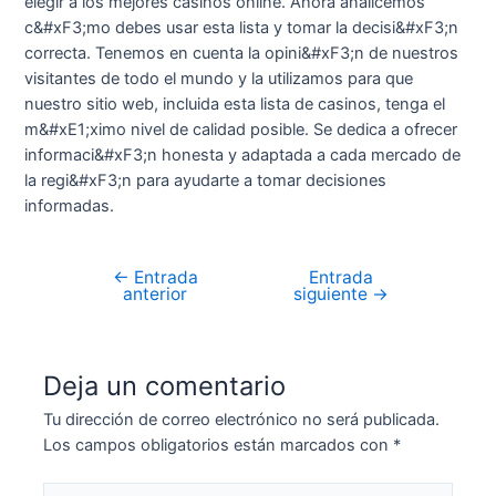
elegir a los mejores casinos online. Ahora analicemos
c&#xF3;mo debes usar esta lista y tomar la decisi&#xF3;n
correcta. Tenemos en cuenta la opini&#xF3;n de nuestros
visitantes de todo el mundo y la utilizamos para que
nuestro sitio web, incluida esta lista de casinos, tenga el
m&#xE1;ximo nivel de calidad posible. Se dedica a ofrecer
informaci&#xF3;n honesta y adaptada a cada mercado de
la regi&#xF3;n para ayudarte a tomar decisiones
informadas.
←
Entrada
Entrada
Navegación
anterior
siguiente
→
de
entradas
Deja un comentario
Tu dirección de correo electrónico no será publicada.
Los campos obligatorios están marcados con
*
Escribe