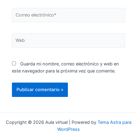
Correo
electrónico*
Web
Guarda mi nombre, correo electrónico y web en
este navegador para la próxima vez que comente.
Copyright © 2026 Aula virtual | Powered by
Tema Astra para
WordPress