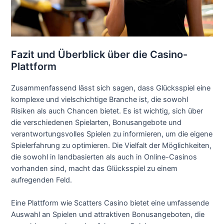
Fazit und Überblick über die Casino-
Plattform
Zusammenfassend lässt sich sagen, dass Glücksspiel eine
komplexe und vielschichtige Branche ist, die sowohl
Risiken als auch Chancen bietet. Es ist wichtig, sich über
die verschiedenen Spielarten, Bonusangebote und
verantwortungsvolles Spielen zu informieren, um die eigene
Spielerfahrung zu optimieren. Die Vielfalt der Möglichkeiten,
die sowohl in landbasierten als auch in Online-Casinos
vorhanden sind, macht das Glücksspiel zu einem
aufregenden Feld.
Eine Plattform wie Scatters Casino bietet eine umfassende
Auswahl an Spielen und attraktiven Bonusangeboten, die