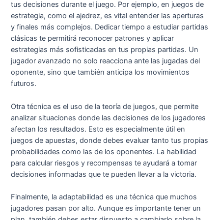
tus decisiones durante el juego. Por ejemplo, en juegos de
estrategia, como el ajedrez, es vital entender las aperturas
y finales más complejos. Dedicar tiempo a estudiar partidas
clásicas te permitirá reconocer patrones y aplicar
estrategias más sofisticadas en tus propias partidas. Un
jugador avanzado no solo reacciona ante las jugadas del
oponente, sino que también anticipa los movimientos
futuros.
Otra técnica es el uso de la teoría de juegos, que permite
analizar situaciones donde las decisiones de los jugadores
afectan los resultados. Esto es especialmente útil en
juegos de apuestas, donde debes evaluar tanto tus propias
probabilidades como las de los oponentes. La habilidad
para calcular riesgos y recompensas te ayudará a tomar
decisiones informadas que te pueden llevar a la victoria.
Finalmente, la adaptabilidad es una técnica que muchos
jugadores pasan por alto. Aunque es importante tener un
plan, también debes estar dispuesto a cambiarlo sobre la