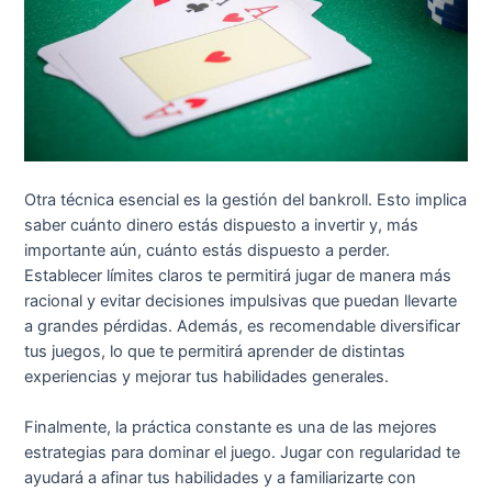
Otra técnica esencial es la gestión del bankroll. Esto implica
saber cuánto dinero estás dispuesto a invertir y, más
importante aún, cuánto estás dispuesto a perder.
Establecer límites claros te permitirá jugar de manera más
racional y evitar decisiones impulsivas que puedan llevarte
a grandes pérdidas. Además, es recomendable diversificar
tus juegos, lo que te permitirá aprender de distintas
experiencias y mejorar tus habilidades generales.
Finalmente, la práctica constante es una de las mejores
estrategias para dominar el juego. Jugar con regularidad te
ayudará a afinar tus habilidades y a familiarizarte con