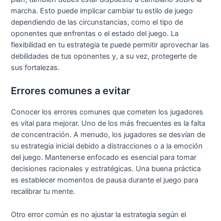
marcha. Esto puede implicar cambiar tu estilo de juego
dependiendo de las circunstancias, como el tipo de
oponentes que enfrentas o el estado del juego. La
flexibilidad en tu estrategia te puede permitir aprovechar las
debilidades de tus oponentes y, a su vez, protegerte de
sus fortalezas.
Errores comunes a evitar
Conocer los errores comunes que cometen los jugadores
es vital para mejorar. Uno de los más frecuentes es la falta
de concentración. A menudo, los jugadores se desvían de
su estrategia inicial debido a distracciones o a la emoción
del juego. Mantenerse enfocado es esencial para tomar
decisiones racionales y estratégicas. Una buena práctica
es establecer momentos de pausa durante el juego para
recalibrar tu mente.
Otro error común es no ajustar la estrategia según el