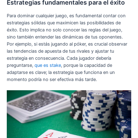
Estrategias fundamentales para el éxito
Para dominar cualquier juego, es fundamental contar con
estrategias sólidas que maximicen las posibilidades de
éxito. Esto implica no solo conocer las reglas del juego,
sino también entender las dinámicas de tus oponentes.
Por ejemplo, si estás jugando al póker, es crucial observar
las tendencias de apuesta de tus rivales y ajustar tu
estrategia en consecuencia. Cada jugador debería
preguntarse,
que es stake
, porque la capacidad de
adaptarse es clave; la estrategia que funciona en un
momento podría no ser efectiva más tarde.