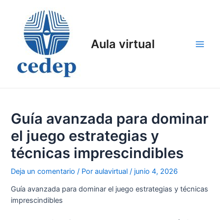
Ir
al
contenido
Aula virtual
Main
Men
Guía avanzada para dominar
el juego estrategias y
técnicas imprescindibles
Deja un comentario
/ Por
aulavirtual
/
junio 4, 2026
Guía avanzada para dominar el juego estrategias y técnicas
imprescindibles