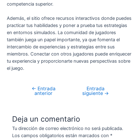
competencia superior.
Además, el sitio ofrece recursos interactivos donde puedes
practicar tus habilidades y poner a prueba tus estrategias
en entornos simulados. La comunidad de jugadores
también juega un papel importante, ya que fomenta el
intercambio de experiencias y estrategias entre sus
miembros. Conectar con otros jugadores puede enriquecer
tu experiencia y proporcionarte nuevas perspectivas sobre
el juego.
←
Entrada
Entrada
Navegación
anterior
siguiente
→
de
entradas
Deja un comentario
Tu dirección de correo electrónico no será publicada.
Los campos obligatorios están marcados con
*