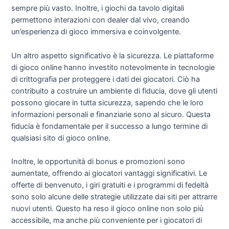
sempre più vasto. Inoltre, i giochi da tavolo digitali
permettono interazioni con dealer dal vivo, creando
un’esperienza di gioco immersiva e coinvolgente.
Un altro aspetto significativo è la sicurezza. Le piattaforme
di gioco online hanno investito notevolmente in tecnologie
di crittografia per proteggere i dati dei giocatori. Ciò ha
contribuito a costruire un ambiente di fiducia, dove gli utenti
possono giocare in tutta sicurezza, sapendo che le loro
informazioni personali e finanziarie sono al sicuro. Questa
fiducia è fondamentale per il successo a lungo termine di
qualsiasi sito di gioco online.
Inoltre, le opportunità di bonus e promozioni sono
aumentate, offrendo ai giocatori vantaggi significativi. Le
offerte di benvenuto, i giri gratuiti e i programmi di fedeltà
sono solo alcune delle strategie utilizzate dai siti per attrarre
nuovi utenti. Questo ha reso il gioco online non solo più
accessibile, ma anche più conveniente per i giocatori di