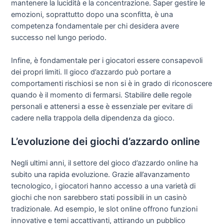
mantenere la lucidità e la concentrazione. Saper gestire le
emozioni, soprattutto dopo una sconfitta, è una
competenza fondamentale per chi desidera avere
successo nel lungo periodo.
Infine, è fondamentale per i giocatori essere consapevoli
dei propri limiti. Il gioco d’azzardo può portare a
comportamenti rischiosi se non si è in grado di riconoscere
quando è il momento di fermarsi. Stabilire delle regole
personali e attenersi a esse è essenziale per evitare di
cadere nella trappola della dipendenza da gioco.
L’evoluzione dei giochi d’azzardo online
Negli ultimi anni, il settore del gioco d’azzardo online ha
subito una rapida evoluzione. Grazie all’avanzamento
tecnologico, i giocatori hanno accesso a una varietà di
giochi che non sarebbero stati possibili in un casinò
tradizionale. Ad esempio, le slot online offrono funzioni
innovative e temi accattivanti, attirando un pubblico