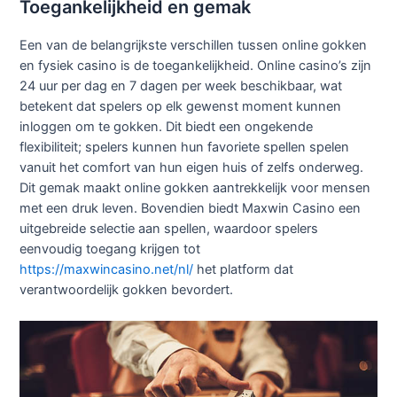
Toegankelijkheid en gemak
Een van de belangrijkste verschillen tussen online gokken
en fysiek casino is de toegankelijkheid. Online casino’s zijn
24 uur per dag en 7 dagen per week beschikbaar, wat
betekent dat spelers op elk gewenst moment kunnen
inloggen om te gokken. Dit biedt een ongekende
flexibiliteit; spelers kunnen hun favoriete spellen spelen
vanuit het comfort van hun eigen huis of zelfs onderweg.
Dit gemak maakt online gokken aantrekkelijk voor mensen
met een druk leven. Bovendien biedt Maxwin Casino een
uitgebreide selectie aan spellen, waardoor spelers
eenvoudig toegang krijgen tot
https://maxwincasino.net/nl/
het platform dat
verantwoordelijk gokken bevordert.