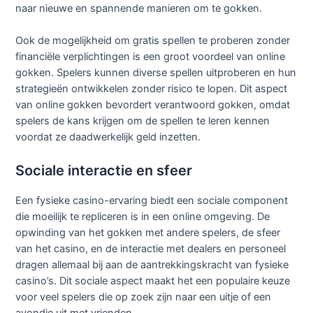
naar nieuwe en spannende manieren om te gokken.
Ook de mogelijkheid om gratis spellen te proberen zonder
financiële verplichtingen is een groot voordeel van online
gokken. Spelers kunnen diverse spellen uitproberen en hun
strategieën ontwikkelen zonder risico te lopen. Dit aspect
van online gokken bevordert verantwoord gokken, omdat
spelers de kans krijgen om de spellen te leren kennen
voordat ze daadwerkelijk geld inzetten.
Sociale interactie en sfeer
Een fysieke casino-ervaring biedt een sociale component
die moeilijk te repliceren is in een online omgeving. De
opwinding van het gokken met andere spelers, de sfeer
van het casino, en de interactie met dealers en personeel
dragen allemaal bij aan de aantrekkingskracht van fysieke
casino’s. Dit sociale aspect maakt het een populaire keuze
voor veel spelers die op zoek zijn naar een uitje of een
avondje uit met vrienden.