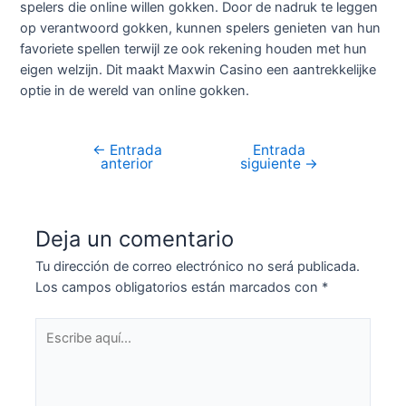
spelers die online willen gokken. Door de nadruk te leggen
op verantwoord gokken, kunnen spelers genieten van hun
favoriete spellen terwijl ze ook rekening houden met hun
eigen welzijn. Dit maakt Maxwin Casino een aantrekkelijke
optie in de wereld van online gokken.
←
Entrada
Entrada
Navegación
anterior
siguiente
→
de
entradas
Deja un comentario
Tu dirección de correo electrónico no será publicada.
Los campos obligatorios están marcados con
*
Escribe
aquí...