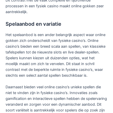
Dit contrast met de vaak complexe en tijdrovende
processen in een fysiek casino maakt online gokken zeer
aantrekkelijk.
Spelaanbod en variatie
Het spelaanbod is een ander belangrijk aspect waar online
gokken zich onderscheidt van fysieke casino’s. Online
casino’s bieden een breed scala aan spellen, van klassieke
tafelspellen tot de nieuwste slots en live dealer-spellen.
Spelers kunnen kiezen uit duizenden opties, wat het
moeilijk maakt om zich te vervelen. Dit staat in schril
contrast met de beperkte ruimte in fysieke casino’s, waar
slechts een select aantal spellen beschikbaar is.
Daarnaast bieden veel online casino’s unieke spellen die
niet te vinden zijn in fysieke casino’s. Innovaties zoals
gamification en interactieve spellen hebben de spelervaring
veranderd en zorgen voor een dynamischer aanbod. Dit
soort variëteit is aantrekkelijk voor spelers die op zoek zijn