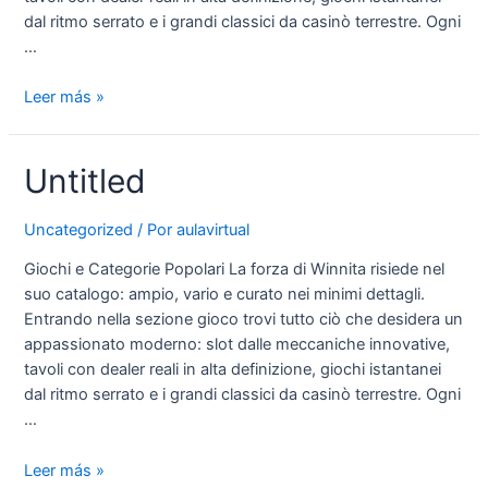
dal ritmo serrato e i grandi classici da casinò terrestre. Ogni
…
Untitled
Leer más »
Untitled
Uncategorized
/ Por
aulavirtual
Giochi e Categorie Popolari La forza di Winnita risiede nel
suo catalogo: ampio, vario e curato nei minimi dettagli.
Entrando nella sezione gioco trovi tutto ciò che desidera un
appassionato moderno: slot dalle meccaniche innovative,
tavoli con dealer reali in alta definizione, giochi istantanei
dal ritmo serrato e i grandi classici da casinò terrestre. Ogni
…
Untitled
Leer más »