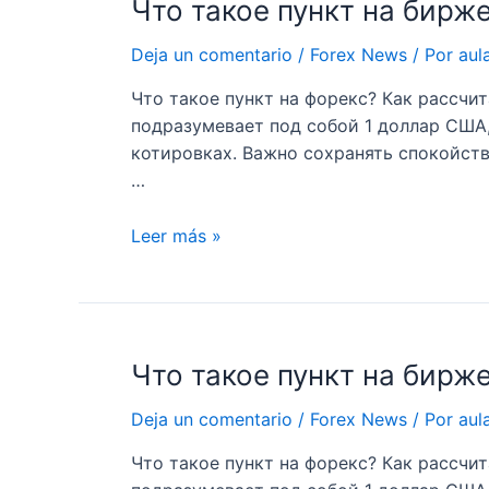
Что такое пункт на бирж
Deja un comentario
/
Forex News
/ Por
aul
Что такое пункт на форекс? Как рассчит
подразумевает под собой 1 доллар США, 
котировках. Важно сохранять спокойст
…
Что
Leer más »
такое
пункт
на
бирже
Что такое пункт на бирж
Вычисляем
стоимость
Deja un comentario
/
Forex News
/ Por
aul
1
пункта
Что такое пункт на форекс? Как рассчит
на