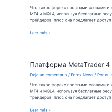
на
Что такое форекс простыми словами и к
Форексе
MT4 и MQL4, используя бесплатные ресу
трейдеров, плюс она предлагает доступ
Платформа
Leer más »
MetaTrader
4
для
анализа
Платформа MetaTrader 4 
котировок
и
Deja un comentario
/
Forex News
/ Por
aul
торговли
на
Что такое форекс простыми словами и к
Форексе
MT4 и MQL4, используя бесплатные ресу
трейдеров, плюс она предлагает доступ
Платформа
Leer más »