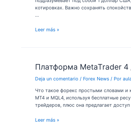
подразумевает под собой 1 доллар США, 
Форексе:
котировках. Важно сохранять спокойст
это
…
сколько?
Что
Leer más »
такое
пункт
на
бирже
Платформа MetaTrader 4 
Вычисляем
стоимость
Deja un comentario
/
Forex News
/ Por
aul
1
пункта
Что такое форекс простыми словами и к
на
MT4 и MQL4, используя бесплатные ресу
Форексе:
трейдеров, плюс она предлагает доступ
это
сколько?
Платформа
Leer más »
MetaTrader