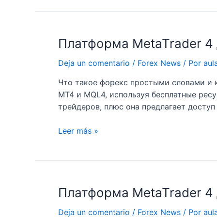
4
для
анализа
Платформа MetaTrader 4 
котировок
и
Deja un comentario
/
Forex News
/ Por
aul
торговли
на
Что такое форекс простыми словами и к
Форексе
MT4 и MQL4, используя бесплатные ресу
трейдеров, плюс она предлагает доступ
Платформа
Leer más »
MetaTrader
4
для
анализа
Платформа MetaTrader 4 
котировок
и
Deja un comentario
/
Forex News
/ Por
aul
торговли