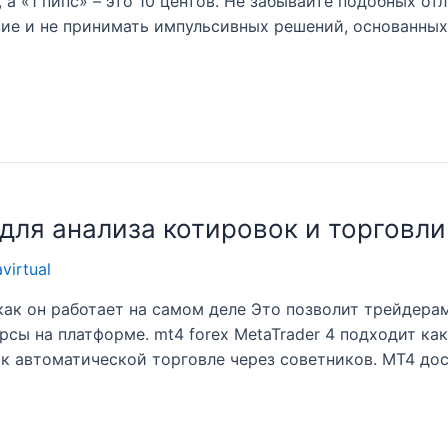
а «1 пипс» – это 10 центов. Не забывайте подобных от
вие и не принимать импульсивных решений, основанных
для анализа котировок и торговли
avirtual
ак он работает на самом деле Это позволит трейдерам
рсы на платформе. mt4 forex MetaTrader 4 подходит ка
 к автоматической торговле через советников. MT4 до