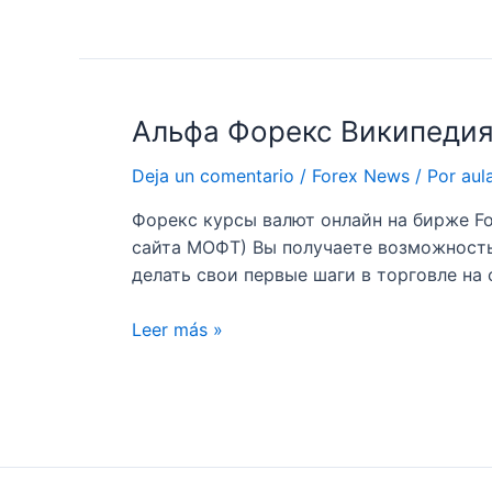
MetaTrader
4
для
анализа
Альфа Форекс Википеди
котировок
и
Deja un comentario
/
Forex News
/ Por
aul
торговли
на
Форекс курсы валют онлайн на бирже Fo
Форексе
сайта МОФТ) Вы получаете возможность п
делать свои первые шаги в торговле на
Альфа
Leer más »
Форекс
Википедия