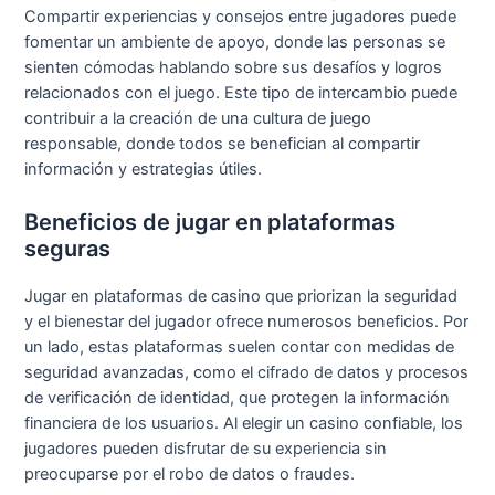
Compartir experiencias y consejos entre jugadores puede
fomentar un ambiente de apoyo, donde las personas se
sienten cómodas hablando sobre sus desafíos y logros
relacionados con el juego. Este tipo de intercambio puede
contribuir a la creación de una cultura de juego
responsable, donde todos se benefician al compartir
información y estrategias útiles.
Beneficios de jugar en plataformas
seguras
Jugar en plataformas de casino que priorizan la seguridad
y el bienestar del jugador ofrece numerosos beneficios. Por
un lado, estas plataformas suelen contar con medidas de
seguridad avanzadas, como el cifrado de datos y procesos
de verificación de identidad, que protegen la información
financiera de los usuarios. Al elegir un casino confiable, los
jugadores pueden disfrutar de su experiencia sin
preocuparse por el robo de datos o fraudes.