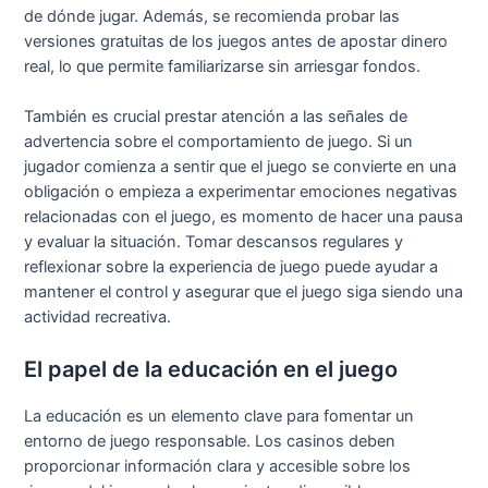
de dónde jugar. Además, se recomienda probar las
versiones gratuitas de los juegos antes de apostar dinero
real, lo que permite familiarizarse sin arriesgar fondos.
También es crucial prestar atención a las señales de
advertencia sobre el comportamiento de juego. Si un
jugador comienza a sentir que el juego se convierte en una
obligación o empieza a experimentar emociones negativas
relacionadas con el juego, es momento de hacer una pausa
y evaluar la situación. Tomar descansos regulares y
reflexionar sobre la experiencia de juego puede ayudar a
mantener el control y asegurar que el juego siga siendo una
actividad recreativa.
El papel de la educación en el juego
La educación es un elemento clave para fomentar un
entorno de juego responsable. Los casinos deben
proporcionar información clara y accesible sobre los