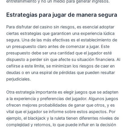
entretenimiento y no un medio para generar ingresos.
Estrategias para jugar de manera segura
Para disfrutar del casino sin riesgos, es esencial adoptar
ciertas estrategias que garanticen una experiencia lúdica
segura. Una de las más efectivas es el establecimiento de
un presupuesto claro antes de comenzar a jugar. Este
presupuesto debe ser una cantidad que el jugador esté
dispuesto a perder sin que afecte su situación financiera. Al
ceñirse a este límite, se minimizan los riesgos de caer en
deudas o en una espiral de pérdidas que pueden resultar
perjudiciales.
Otra estrategia importante es elegir juegos que se adapten
a la experiencia y preferencias del jugador. Algunos juegos
ofrecen mejores probabilidades de ganar que otros, y es
vital que el jugador se informe sobre estos aspectos. Por
ejemplo, el blackjack y la ruleta tienen diferentes niveles de
complejidad y retornos, lo que puede influir en la decisión