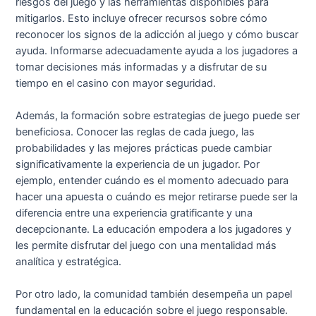
riesgos del juego y las herramientas disponibles para
mitigarlos. Esto incluye ofrecer recursos sobre cómo
reconocer los signos de la adicción al juego y cómo buscar
ayuda. Informarse adecuadamente ayuda a los jugadores a
tomar decisiones más informadas y a disfrutar de su
tiempo en el casino con mayor seguridad.
Además, la formación sobre estrategias de juego puede ser
beneficiosa. Conocer las reglas de cada juego, las
probabilidades y las mejores prácticas puede cambiar
significativamente la experiencia de un jugador. Por
ejemplo, entender cuándo es el momento adecuado para
hacer una apuesta o cuándo es mejor retirarse puede ser la
diferencia entre una experiencia gratificante y una
decepcionante. La educación empodera a los jugadores y
les permite disfrutar del juego con una mentalidad más
analítica y estratégica.
Por otro lado, la comunidad también desempeña un papel
fundamental en la educación sobre el juego responsable.