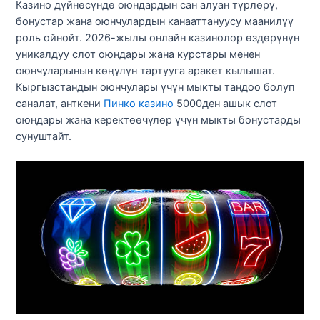
Казино дүйнөсүндө оюндардын сан алуан түрлөрү,
бонустар жана оюнчулардын канааттануусу маанилүү
роль ойнойт. 2026-жылы онлайн казинолор өздөрүнүн
уникалдуу слот оюндары жана курстары менен
оюнчуларынын көңүлүн тартууга аракет кылышат.
Кыргызстандын оюнчулары үчүн мыкты тандоо болуп
саналат, анткени
Пинко казино
5000ден ашык слот
оюндары жана керектөөчүлөр үчүн мыкты бонустарды
сунуштайт.