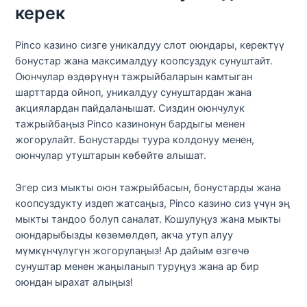
керек
Pinco казино сизге уникалдуу слот оюндары, керектүү
бонустар жана максималдуу коопсуздук сунуштайт.
Оюнчулар өздөрүнүн тажрыйбаларын камтыган
шарттарда ойноп, уникалдуу сунуштардан жана
акциялардан пайдаланышат. Сиздин оюнчулук
тажрыйбаңыз Pinco казинонун бардыгы менен
жогорулайт. Бонустарды туура колдонуу менен,
оюнчулар утуштарын көбөйтө алышат.
Эгер сиз мыкты оюн тажрыйбасын, бонустарды жана
коопсуздукту издеп жатсаңыз, Pinco казино сиз үчүн эң
мыкты тандоо болуп саналат. Кошулуңуз жана мыкты
оюндарыбызды көзөмөлдөп, акча утуп алуу
мүмкүнчүлүгүн жогорулаңыз! Ар дайым өзгөчө
сунуштар менен жаңыланып туруңуз жана ар бир
оюндан ырахат алыңыз!