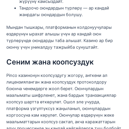
жүрүүнү камсыздайт.
Тандоочо оюндардын түрлөрү — ар кандай
жанрдагы оюндардын болушу.
Мындан тышкары, платформанын колдонуучулары
өздөрүнүн ырахат алышы үчүн ар кандай оюн
түрлөрүндө оюндарды таба алышат. Казино ар бир
оюнчу үчүн уникалдуу тажрыйба сунуштайт.
Сеним жана коопсуздук
Pinco казинонун коопсуздугу жогору, анткени ал
лицензияланган жана коопсуздук протоколдору
боюнча ченемдерге жооп берет. Оюнчулардын
маалыматы шифрленет, жана бардык транзакциялар
коопсуз шартта өткөрүлөт. Ошол эле учурда,
платформа үзгүлтүксүз жаңыланып, оюнчулардын
коргоосуна кам көрүлөт. Оюнчулар өздөрүнүн жеке
маалыматтарын коопсуз сактап, акча каражаттарын
алуу процессинде эч кандай көйгөйлөргө туш болбойт.