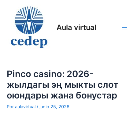
Ir
al
contenido
Aula virtual
Main
Men
Pinco casino: 2026-
жылдагы эң мыкты слот
оюндары жана бонустар
Por
aulavirtual
/
junio 25, 2026