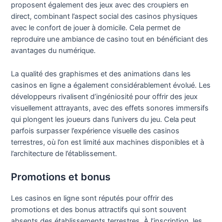
proposent également des jeux avec des croupiers en
direct, combinant l’aspect social des casinos physiques
avec le confort de jouer à domicile. Cela permet de
reproduire une ambiance de casino tout en bénéficiant des
avantages du numérique.
La qualité des graphismes et des animations dans les
casinos en ligne a également considérablement évolué. Les
développeurs rivalisent d’ingéniosité pour offrir des jeux
visuellement attrayants, avec des effets sonores immersifs
qui plongent les joueurs dans l’univers du jeu. Cela peut
parfois surpasser l’expérience visuelle des casinos
terrestres, où l’on est limité aux machines disponibles et à
l’architecture de l’établissement.
Promotions et bonus
Les casinos en ligne sont réputés pour offrir des
promotions et des bonus attractifs qui sont souvent
absents des établissements terrestres. À l’inscription, les