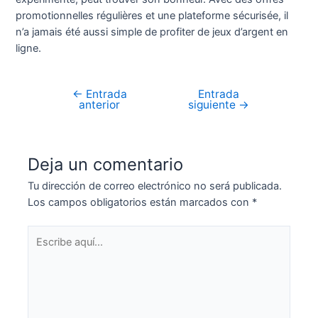
promotionnelles régulières et une plateforme sécurisée, il
n’a jamais été aussi simple de profiter de jeux d’argent en
ligne.
←
Entrada
Entrada
Navegación
anterior
siguiente
→
de
entradas
Deja un comentario
Tu dirección de correo electrónico no será publicada.
Los campos obligatorios están marcados con
*
Escribe
aquí...