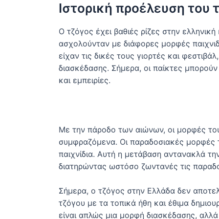
Ιστορική προέλευση του 
Ο τζόγος έχει βαθιές ρίζες στην ελληνική 
ασχολούνταν με διάφορες μορφές παιχνιδ
είχαν τις δικές τους γιορτές και φεστιβά
διασκέδασης. Σήμερα, οι παίκτες μπορούν
και εμπειρίες.
Με την πάροδο των αιώνων, οι μορφές το
συμφραζόμενα. Οι παραδοσιακές μορφές τζ
παιχνίδια. Αυτή η μετάβαση αντανακλά την
διατηρώντας ωστόσο ζωντανές τις παραδο
Σήμερα, ο τζόγος στην Ελλάδα δεν αποτελ
τζόγου με τα τοπικά ήθη και έθιμα δημιου
είναι απλώς μια μορφή διασκέδασης, αλλά