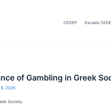
CEDEP
Escuela CED
ance of Gambling in Greek So
o 8, 2026
reek Society