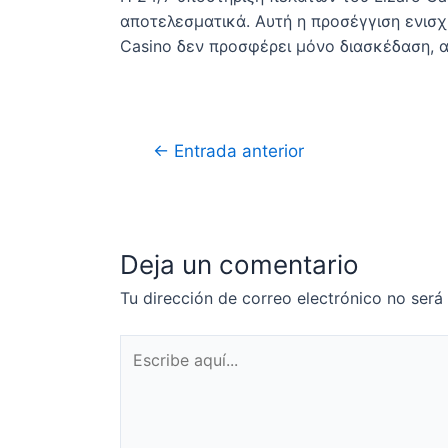
αποτελεσματικά. Αυτή η προσέγγιση ενισχ
Casino δεν προσφέρει μόνο διασκέδαση, α
Navegación
←
Entrada anterior
de
entradas
Deja un comentario
Tu dirección de correo electrónico no será
Escribe
aquí...