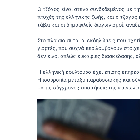
Ο τζόγος είναι στενά συνδεδεμένος με την
πτυχές της ελληνικής ζωής, και ο τζόγος
τάβλι και οι δημοφιλείς διαγωνισμοί, αναδ
Στο πλαίσιο αυτό, οι εκδηλώσεις που σχετί
γιορτές, που συχνά περιλαμβάνουν στοιχεί
δεν είναι απλώς ευκαιρίες διασκέδασης, α
Η ελληνική κουλτούρα έχει επίσης επηρεα
Η ισορροπία μεταξύ παραδοσιακής και σύγ
με τις σύγχρονες απαιτήσεις της κοινωνία