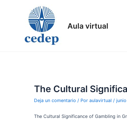
Ir
al
contenido
Aula virtual
The Cultural Signific
Deja un comentario
/ Por
aulavirtual
/
juni
The Cultural Significance of Gambling in G