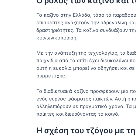
Ο ρόλος των καζίνο και 
Τα καζίνο στην Ελλάδα, τόσο τα παραδοσι
επισκέπτες αναζητούν την αδρεναλίνη και 
δραστηριότητες. Τα καζίνο συνδυάζουν τη
κοινωνικοποίηση.
Με την ανάπτυξη της τεχνολογίας, τα δια
παιχνίδια από το σπίτι έχει διευκολύνει 
αυτή η ευκολία μπορεί να οδηγήσει και σε
συμμετοχής.
Τα διαδικτυακά καζίνο προσφέρουν μια ποι
ενός ευρέος φάσματος παικτών. Αυτή η ποι
αλληλεπιδρούν σε πραγματικό χρόνο. Τα 
παίκτες και διευρύνοντας το κοινό.
Η σχέση του τζόγου με τ