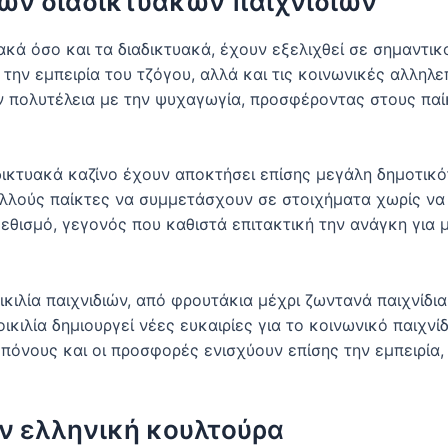
των διαδικτυακών παιχνιδιών
ακά όσο και τα διαδικτυακά, έχουν εξελιχθεί σε σημαντι
την εμπειρία του τζόγου, αλλά και τις κοινωνικές αλληλ
ν πολυτέλεια με την ψυχαγωγία, προσφέροντας στους παίκ
δικτυακά καζίνο έχουν αποκτήσει επίσης μεγάλη δημοτικ
πολλούς παίκτες να συμμετάσχουν σε στοιχήματα χωρίς να
 εθισμό, γεγονός που καθιστά επιτακτική την ανάγκη για
κιλία παιχνιδιών, από φρουτάκια μέχρι ζωντανά παιχνίδια
κιλία δημιουργεί νέες ευκαιρίες για το κοινωνικό παιχνί
μπόνους και οι προσφορές ενισχύουν επίσης την εμπειρί
ην ελληνική κουλτούρα