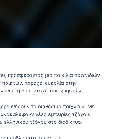
ου, προσφέροντας μια ποικιλία παιχνιδιών
 παικτών, παρέχει ευκολία στην
ολύνει τη συμμετοχή των χρηστών.
ερευνήσουν τα διαθέσιμα παιχνίδια. Με
ανακαλύψουν νέες εμπειρίες τζόγου.
υ ελληνικού τζόγου στο διαδίκτυο.
ποτε προβλήματα άμεσα και