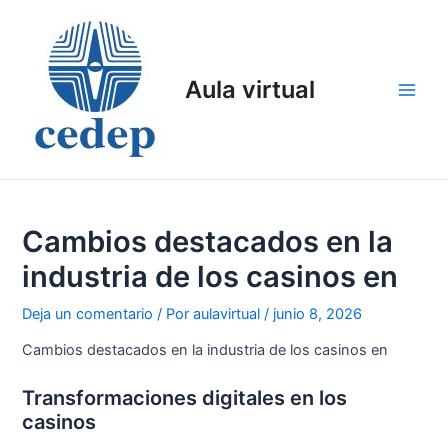
Ir
al
contenido
Aula virtual
Main
Men
Cambios destacados en la
industria de los casinos en
Deja un comentario
/ Por
aulavirtual
/
junio 8, 2026
Cambios destacados en la industria de los casinos en
Transformaciones digitales en los
casinos