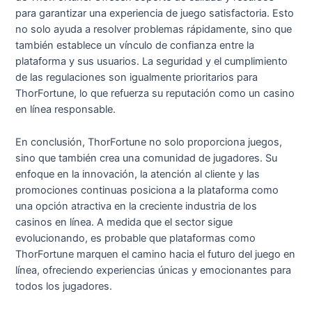
para garantizar una experiencia de juego satisfactoria. Esto
no solo ayuda a resolver problemas rápidamente, sino que
también establece un vínculo de confianza entre la
plataforma y sus usuarios. La seguridad y el cumplimiento
de las regulaciones son igualmente prioritarios para
ThorFortune, lo que refuerza su reputación como un casino
en línea responsable.
En conclusión, ThorFortune no solo proporciona juegos,
sino que también crea una comunidad de jugadores. Su
enfoque en la innovación, la atención al cliente y las
promociones continuas posiciona a la plataforma como
una opción atractiva en la creciente industria de los
casinos en línea. A medida que el sector sigue
evolucionando, es probable que plataformas como
ThorFortune marquen el camino hacia el futuro del juego en
línea, ofreciendo experiencias únicas y emocionantes para
todos los jugadores.