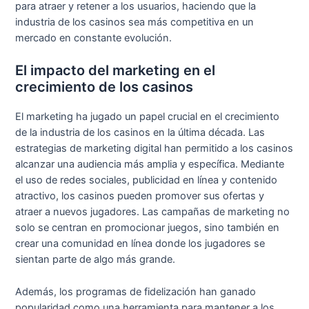
para atraer y retener a los usuarios, haciendo que la
industria de los casinos sea más competitiva en un
mercado en constante evolución.
El impacto del marketing en el
crecimiento de los casinos
El marketing ha jugado un papel crucial en el crecimiento
de la industria de los casinos en la última década. Las
estrategias de marketing digital han permitido a los casinos
alcanzar una audiencia más amplia y específica. Mediante
el uso de redes sociales, publicidad en línea y contenido
atractivo, los casinos pueden promover sus ofertas y
atraer a nuevos jugadores. Las campañas de marketing no
solo se centran en promocionar juegos, sino también en
crear una comunidad en línea donde los jugadores se
sientan parte de algo más grande.
Además, los programas de fidelización han ganado
popularidad como una herramienta para mantener a los