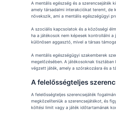
A mentális egészség és a szerencsejáték kö
amely társadalmi interakciókat teremt, de 
növekszik, ami a mentális egészségügyi pr
A szociális kapcsolatok és a közösségi élm
ha a játékosok nem képesek kontrollálni a 
különösen aggasztó, mivel a társas támoga
A mentális egészségügyi szakemberek szer
megelőzésében. A játékosoknak tisztában ke
végzett játék, amely a szórakozásra és a tá
A felelősségteljes szeren
A felelősségteljes szerencsejáték fogalmá
megközelíteniük a szerencsejátékot, és fig
költési limit vagy a játék időtartamának ko