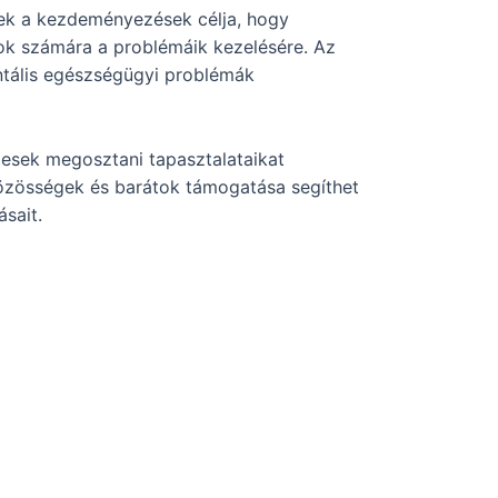
zek a kezdeményezések célja, hogy
sok számára a problémáik kezelésére. Az
ntális egészségügyi problémák
pesek megosztani tapasztalataikat
közösségek és barátok támogatása segíthet
sait.