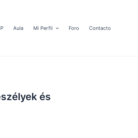
EP
Aula
Mi Perfil
Foro
Contacto
eszélyek és