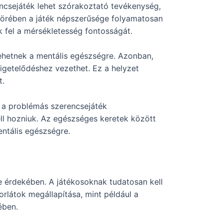
encsejáték lehet szórakoztató tevékenység,
k körében a játék népszerűsége folyamatosan
 fel a mérsékletesség fontosságát.
lehetnek a mentális egészségre. Azonban,
zigetelődéshez vezethet. Ez a helyzet
t.
 a problémás szerencsejáték
ell hozniuk. Az egészséges keretek között
entális egészségre.
e érdekében. A játékosoknak tudatosan kell
orlátok megállapítása, mint például a
ében.