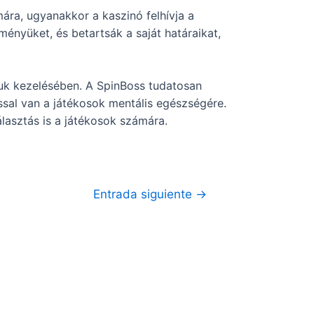
ra, ugyanakkor a kaszinó felhívja a
ményüket, és betartsák a saját határaikat,
juk kezelésében. A SpinBoss tudatosan
ssal van a játékosok mentális egészségére.
asztás is a játékosok számára.
Entrada siguiente
→