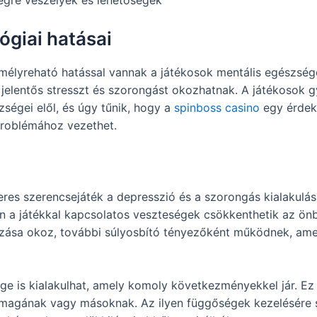
égre veszélyek és lehetőségek
ógiai hatásai
 mélyreható hatással vannak a játékosok mentális egészségé
jelentős stresszt és szorongást okozhatnak. A játékosok 
ségei elől, és úgy tűnik, hogy a
spinboss casino
egy érdeke
problémához vezethet.
res szerencsejáték a depresszió és a szorongás kialakulá
n a játékkal kapcsolatos veszteségek csökkenthetik az ön
ozása okoz, további súlyosbító tényezőként működnek, am
 is kialakulhat, amely komoly következményekkel jár. Ez a
t magának vagy másoknak. Az ilyen függőségek kezelésére