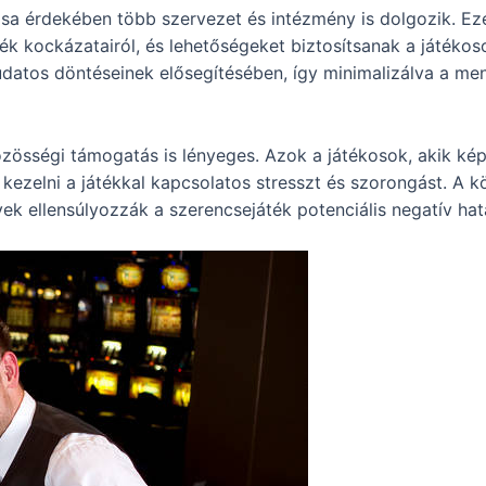
ása érdekében több szervezet és intézmény is dolgozik. E
ék kockázatairól, és lehetőségeket biztosítsanak a játéko
udatos döntéseinek elősegítésében, így minimalizálva a me
közösségi támogatás is lényeges. Azok a játékosok, akik ké
kezelni a játékkal kapcsolatos stresszt és szorongást. A 
ek ellensúlyozzák a szerencsejáték potenciális negatív hatá