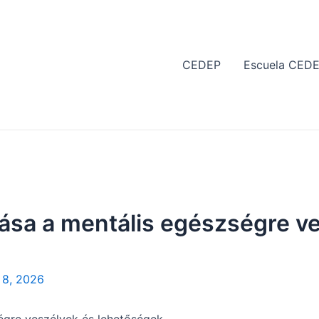
CEDEP
Escuela CED
ása a mentális egészségre v
o 8, 2026