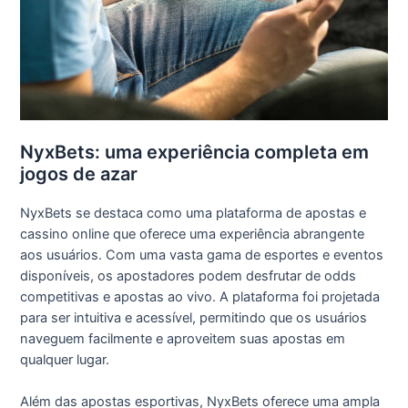
NyxBets: uma experiência completa em
jogos de azar
NyxBets se destaca como uma plataforma de apostas e
cassino online que oferece uma experiência abrangente
aos usuários. Com uma vasta gama de esportes e eventos
disponíveis, os apostadores podem desfrutar de odds
competitivas e apostas ao vivo. A plataforma foi projetada
para ser intuitiva e acessível, permitindo que os usuários
naveguem facilmente e aproveitem suas apostas em
qualquer lugar.
Além das apostas esportivas, NyxBets oferece uma ampla