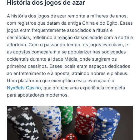
História dos jogos de azar
A história dos jogos de azar remonta a milhares de anos,
com registros que datam da antiga China e do Egito. Esses
jogos eram frequentemente associados a rituais e
cerimônias, refletindo a relação da sociedade com a sorte e
a fortuna. Com o passar do tempo, os jogos evoluíram, e
as apostas começaram a se popularizar nas sociedades
ocidentais durante a Idade Média, onde surgiram os
primeiros cassinos. Esses locais eram espaços dedicados
ao entretenimento e à aposta, atraindo nobres e plebeus.
Uma plataforma que exemplifica essa evolução é o
NyxBets Casino
, que oferece uma experiência completa
para apostadores modernos.