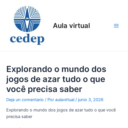
Ir
al
contenido
Aula virtual
Main
Men
Explorando o mundo dos
jogos de azar tudo o que
você precisa saber
Deja un comentario
/ Por
aulavirtual
/
junio 3, 2026
Explorando o mundo dos jogos de azar tudo o que você
precisa saber