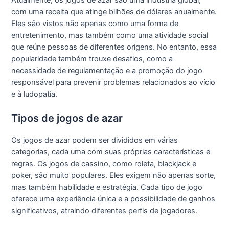
com uma receita que atinge bilhões de dólares anualmente.
Eles são vistos não apenas como uma forma de
entretenimento, mas também como uma atividade social
que reúne pessoas de diferentes origens. No entanto, essa
popularidade também trouxe desafios, como a
necessidade de regulamentação e a promoção do jogo
responsável para prevenir problemas relacionados ao vício
e à ludopatia.
Tipos de jogos de azar
Os jogos de azar podem ser divididos em várias
categorias, cada uma com suas próprias características e
regras. Os jogos de cassino, como roleta, blackjack e
poker, são muito populares. Eles exigem não apenas sorte,
mas também habilidade e estratégia. Cada tipo de jogo
oferece uma experiência única e a possibilidade de ganhos
significativos, atraindo diferentes perfis de jogadores.