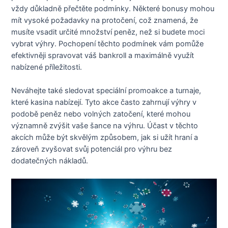
vždy důkladně přečtěte podmínky. Některé bonusy mohou
mít vysoké požadavky na protočení, což znamená, že
musíte vsadit určité množství peněz, než si budete moci
vybrat výhry. Pochopení těchto podmínek vám pomůže
efektivněji spravovat váš bankroll a maximálně využít
nabízené příležitosti.
Neváhejte také sledovat speciální promoakce a turnaje,
které kasina nabízejí. Tyto akce často zahrnují výhry v
podobě peněz nebo volných zatočení, které mohou
významně zvýšit vaše šance na výhru. Účast v těchto
akcích může být skvělým způsobem, jak si užít hraní a
zároveň zvyšovat svůj potenciál pro výhru bez
dodatečných nákladů.