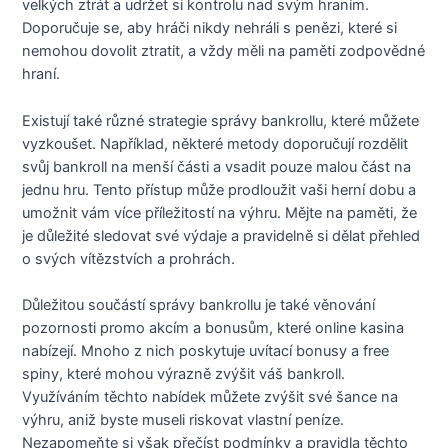
velkých ztrát a udržet si kontrolu nad svým hraním.
Doporučuje se, aby hráči nikdy nehráli s penězi, které si
nemohou dovolit ztratit, a vždy měli na paměti zodpovědné
hraní.
Existují také různé strategie správy bankrollu, které můžete
vyzkoušet. Například, některé metody doporučují rozdělit
svůj bankroll na menší části a vsadit pouze malou část na
jednu hru. Tento přístup může prodloužit vaši herní dobu a
umožnit vám více příležitostí na výhru. Mějte na paměti, že
je důležité sledovat své výdaje a pravidelně si dělat přehled
o svých vítězstvích a prohrách.
Důležitou součástí správy bankrollu je také věnování
pozornosti promo akcím a bonusům, které online kasina
nabízejí. Mnoho z nich poskytuje uvítací bonusy a free
spiny, které mohou výrazně zvýšit váš bankroll.
Využíváním těchto nabídek můžete zvýšit své šance na
výhru, aniž byste museli riskovat vlastní peníze.
Nezapomeňte si však přečíst podmínky a pravidla těchto