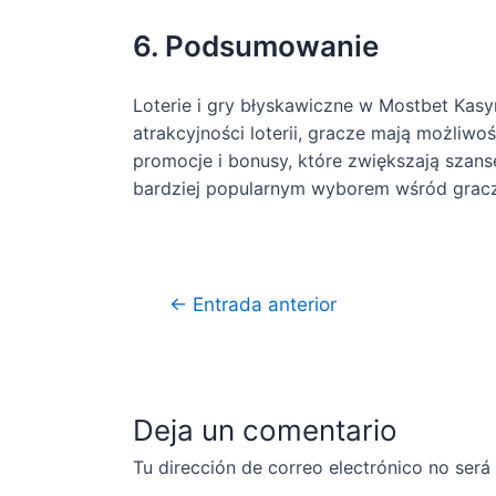
6. Podsumowanie
Loterie i gry błyskawiczne w Mostbet Kasy
atrakcyjności loterii, gracze mają możliw
promocje i bonusy, które zwiększają szans
bardziej popularnym wyborem wśród gracz
Navegación
←
Entrada anterior
de
entradas
Deja un comentario
Tu dirección de correo electrónico no será