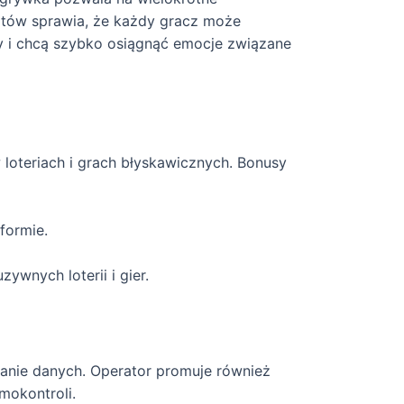
atów sprawia, że każdy gracz może
gry i chcą szybko osiągnąć emocje związane
loteriach i grach błyskawicznych. Bonusy
formie.
ywnych loterii i gier.
anie danych. Operator promuje również
mokontroli.