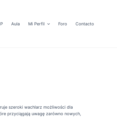
EP
Aula
Mi Perfil
Foro
Contacto
ruje szeroki wachlarz możliwości dla
 które przyciągają uwagę zarówno nowych,