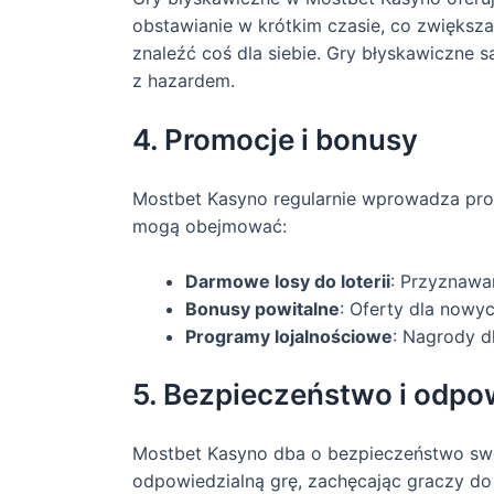
obstawianie w krótkim czasie, co zwiększ
znaleźć coś dla siebie. Gry błyskawiczne s
z hazardem.
4. Promocje i bonusy
Mostbet Kasyno regularnie wprowadza prom
mogą obejmować:
Darmowe losy do loterii
: Przyznawa
Bonusy powitalne
: Oferty dla nowy
Programy lojalnościowe
: Nagrody d
5. Bezpieczeństwo i odpo
Mostbet Kasyno dba o bezpieczeństwo swoi
odpowiedzialną grę, zachęcając graczy do 