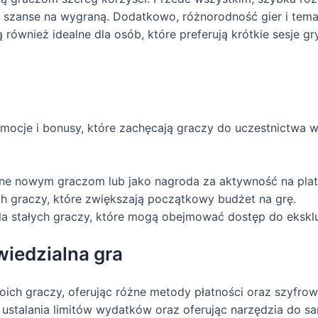
a szanse na wygraną. Dodatkowo, różnorodność gier i tem
ą również idealne dla osób, które preferują krótkie sesje 
ocje i bonusy, które zachęcają graczy do uczestnictwa w 
ne nowym graczom lub jako nagroda za aktywność na plat
ch graczy, które zwiększają początkowy budżet na grę.
la stałych graczy, które mogą obejmować dostęp do ekskluz
wiedzialna gra
ch graczy, oferując różne metody płatności oraz szyfrow
ustalania limitów wydatków oraz oferując narzędzia do sa