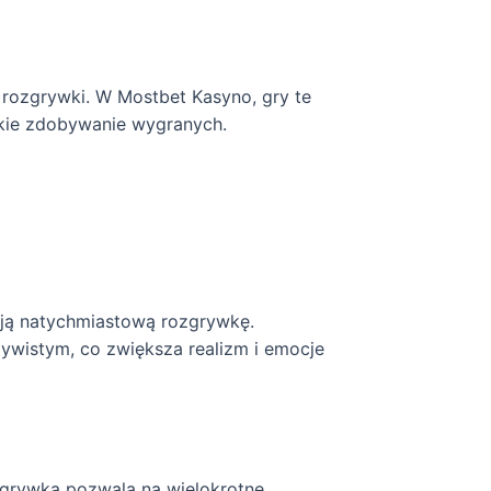
rozgrywki. W Mostbet Kasyno, gry te
bkie zdobywanie wygranych.
wiają natychmiastową rozgrywkę.
zywistym, co zwiększa realizm i emocje
zgrywka pozwala na wielokrotne