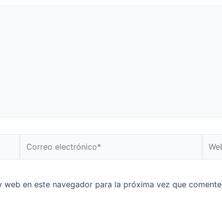
Correo
Web
electrónico*
y web en este navegador para la próxima vez que comente