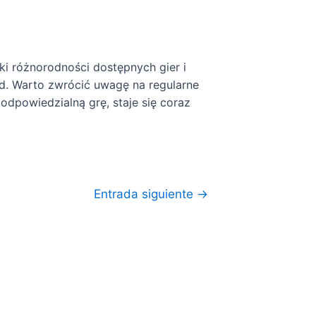
ki różnorodności dostępnych gier i
ód. Warto zwrócić uwagę na regularne
odpowiedzialną grę, staje się coraz
Entrada siguiente
→