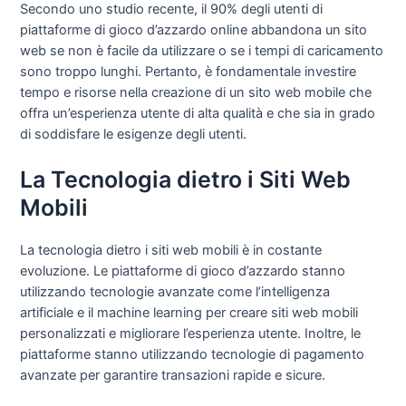
Secondo uno studio recente, il 90% degli utenti di
piattaforme di gioco d’azzardo online abbandona un sito
web se non è facile da utilizzare o se i tempi di caricamento
sono troppo lunghi. Pertanto, è fondamentale investire
tempo e risorse nella creazione di un sito web mobile che
offra un’esperienza utente di alta qualità e che sia in grado
di soddisfare le esigenze degli utenti.
La Tecnologia dietro i Siti Web
Mobili
La tecnologia dietro i siti web mobili è in costante
evoluzione. Le piattaforme di gioco d’azzardo stanno
utilizzando tecnologie avanzate come l’intelligenza
artificiale e il machine learning per creare siti web mobili
personalizzati e migliorare l’esperienza utente. Inoltre, le
piattaforme stanno utilizzando tecnologie di pagamento
avanzate per garantire transazioni rapide e sicure.