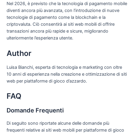
Nel 2026, è previsto che la tecnologia di pagamento mobile
diventi ancora più avanzata, con l’introduzione di nuove
tecnologie di pagamento come la blockchain e la
criptovaluta. Ciò consentirà ai siti web mobili di offrire
transazioni ancora più rapide e sicure, migliorando
ulteriormente l’esperienza utente.
Author
Luisa Bianchi, esperta di tecnologia e marketing con oltre
10 anni di esperienza nella creazione e ottimizzazione di siti
web per piattaforme di gioco d’azzardo.
FAQ
Domande Frequenti
Di seguito sono riportate alcune delle domande più
frequenti relative ai siti web mobili per piattaforme di gioco