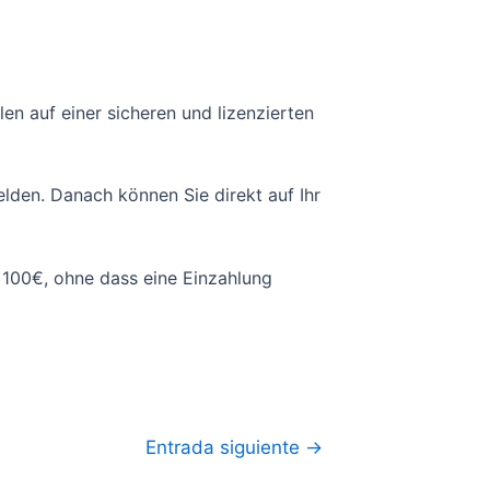
en auf einer sicheren und lizenzierten
lden. Danach können Sie direkt auf Ihr
100€, ohne dass eine Einzahlung
Entrada siguiente
→