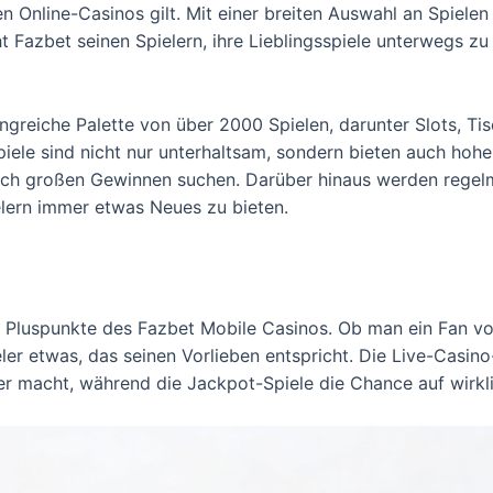
en Online-Casinos gilt. Mit einer breiten Auswahl an Spiele
 Fazbet seinen Spielern, ihre Lieblingsspiele unterwegs z
greiche Palette von über 2000 Spielen, darunter Slots, Tis
iele sind nicht nur unterhaltsam, sondern bieten auch hohe
 nach großen Gewinnen suchen. Darüber hinaus werden regel
lern immer etwas Neues zu bieten.
ten Pluspunkte des Fazbet Mobile Casinos. Ob man ein Fan vo
ieler etwas, das seinen Vorlieben entspricht. Die Live-Casin
er macht, während die Jackpot-Spiele die Chance auf wirkl