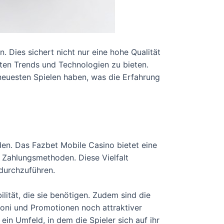
. Dies sichert nicht nur eine hohe Qualität
ten Trends und Technologien zu bieten.
neuesten Spielen haben, was die Erfahrung
den. Das Fazbet Mobile Casino bietet eine
 Zahlungsmethoden. Diese Vielfalt
 durchzuführen.
lität, die sie benötigen. Zudem sind die
oni und Promotionen noch attraktiver
n Umfeld, in dem die Spieler sich auf ihr