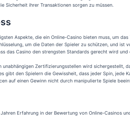
ie Sicherheit ihrer Transaktionen sorgen zu müssen.
ess
tigsten Aspekte, die ein Online-Casino bieten muss, um das
lüsselung, um die Daten der Spieler zu schützen, und ist v
dass das Casino den strengsten Standards gerecht wird und da
nabhängigen Zertifizierungsstellen wird sichergestellt, d
es gibt den Spielern die Gewissheit, dass jeder Spin, jede K
en auf einen Gewinn nicht durch manipulierte Spiele beein
8 Jahren Erfahrung in der Bewertung von Online-Casinos un