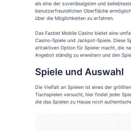
als eine der zuverlässigsten und beliebtest
benutzerfreundlichen Oberfläche ermöglicht
über die Möglichkeiten zu erfahren.
Das Fazbet Mobile Casino bietet eine umfan
Casino-Spiele und Jackpot-Spiele. Diese Sp
attraktiven Option für Spieler macht, die
Angebot ständig zu erweitern und den Spie
Spiele und Auswahl
Die Vielfalt an Spielen ist eines der größ
Tischspielen versucht, hier findet jeder Sp
die das Spielen zu Hause noch authentisch