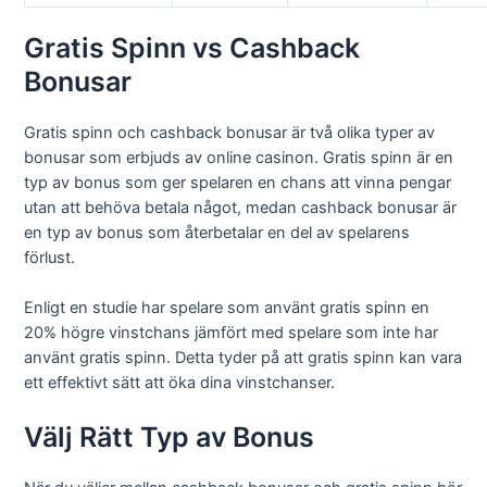
Gratis Spinn vs Cashback
Bonusar
Gratis spinn och cashback bonusar är två olika typer av
bonusar som erbjuds av online casinon. Gratis spinn är en
typ av bonus som ger spelaren en chans att vinna pengar
utan att behöva betala något, medan cashback bonusar är
en typ av bonus som återbetalar en del av spelarens
förlust.
Enligt en studie har spelare som använt gratis spinn en
20% högre vinstchans jämfört med spelare som inte har
använt gratis spinn. Detta tyder på att gratis spinn kan vara
ett effektivt sätt att öka dina vinstchanser.
Välj Rätt Typ av Bonus