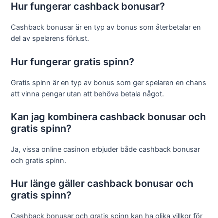
Hur fungerar cashback bonusar?
Cashback bonusar är en typ av bonus som återbetalar en
del av spelarens förlust.
Hur fungerar gratis spinn?
Gratis spinn är en typ av bonus som ger spelaren en chans
att vinna pengar utan att behöva betala något.
Kan jag kombinera cashback bonusar och
gratis spinn?
Ja, vissa online casinon erbjuder både cashback bonusar
och gratis spinn.
Hur länge gäller cashback bonusar och
gratis spinn?
Cashback bonusar och gratis spinn kan ha olika villkor för