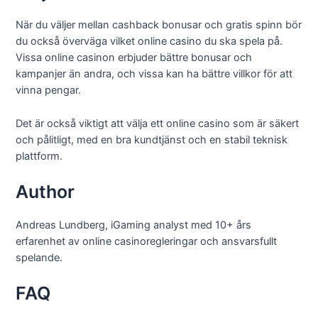
När du väljer mellan cashback bonusar och gratis spinn bör
du också överväga vilket online casino du ska spela på.
Vissa online casinon erbjuder bättre bonusar och
kampanjer än andra, och vissa kan ha bättre villkor för att
vinna pengar.
Det är också viktigt att välja ett online casino som är säkert
och pålitligt, med en bra kundtjänst och en stabil teknisk
plattform.
Author
Andreas Lundberg, iGaming analyst med 10+ års
erfarenhet av online casinoregleringar och ansvarsfullt
spelande.
FAQ