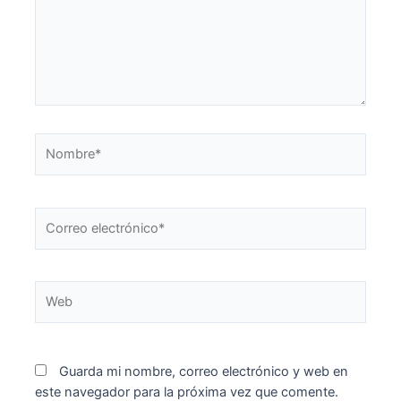
Nombre*
Correo
electrónico*
Web
Guarda mi nombre, correo electrónico y web en
este navegador para la próxima vez que comente.