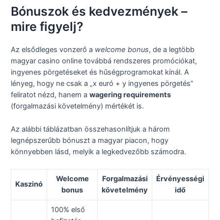
Bónuszok és kedvezmények –
mire figyelj?
Az elsődleges vonzerő a
welcome bonus
, de a legtöbb
magyar casino online továbbá rendszeres promóciókat,
ingyenes pörgetéseket és hűségprogramokat kínál. A
lényeg, hogy ne csak a „x euró + y ingyenes pörgetés”
feliratot nézd, hanem a
wagering requirements
(forgalmazási követelmény) mértékét is.
Az alábbi táblázatban összehasonlítjuk a három
legnépszerűbb bónuszt a magyar piacon, hogy
könnyebben lásd, melyik a legkedvezőbb számodra.
Welcome
Forgalmazási
Érvényességi
Kaszinó
bonus
követelmény
idő
100% első