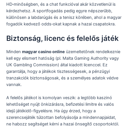
HD‑minőségben, és a chat funkcióval akár közvetlenül is
kérdezhetsz. A sportfogadás pedig egyre népszerűbb,
különösen a labdarúgás és a tenisz körében, ahol a magyar
fogadók kedvező odds‑okat kapnak a hazai csapatokra.
Biztonság, licenc és felelős játék
Minden
magyar casino online
üzemeltetőnek rendelkeznie
kell egy elismert hatóság (pl. Malta Gaming Authority vagy
UK Gambling Commission) által kiadott licenccel. Ez
garantálja, hogy a játékok tisztességesek, a pénzügyi
tranzakciók biztonságosak, és a személyes adatok védve
vannak.
A felelős játékot is komolyan veszik: a legtöbb kaszinó
lehetőséget nyújt önkizárásra, befizetési limitre és valós
idejű játékidő-figyelésre. Ha úgy érzed, hogy a
szerencsejáték túlzottan befolyásolja a mindennapjaidat,
ne habozz segítséget kérni a hazai önsegítő csoportoktól.