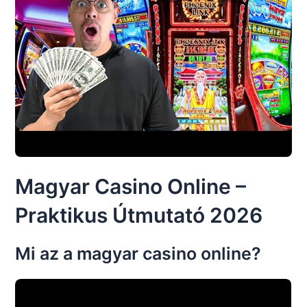
Magyar Casino Online –
Praktikus Útmutató 2026
Mi az a magyar casino online?