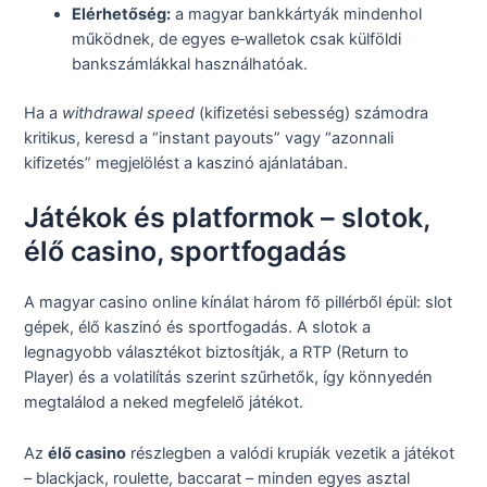
Elérhetőség:
a magyar bankkártyák mindenhol
működnek, de egyes e‑walletok csak külföldi
bankszámlákkal használhatóak.
Ha a
withdrawal speed
(kifizetési sebesség) számodra
kritikus, keresd a “instant payouts” vagy “azonnali
kifizetés” megjelölést a kaszinó ajánlatában.
Játékok és platformok – slotok,
élő casino, sportfogadás
A magyar casino online kínálat három fő pillérből épül: slot
gépek, élő kaszinó és sportfogadás. A slotok a
legnagyobb választékot biztosítják, a RTP (Return to
Player) és a volatilítás szerint szűrhetők, így könnyedén
megtalálod a neked megfelelő játékot.
Az
élő casino
részlegben a valódi krupiák vezetik a játékot
– blackjack, roulette, baccarat – minden egyes asztal