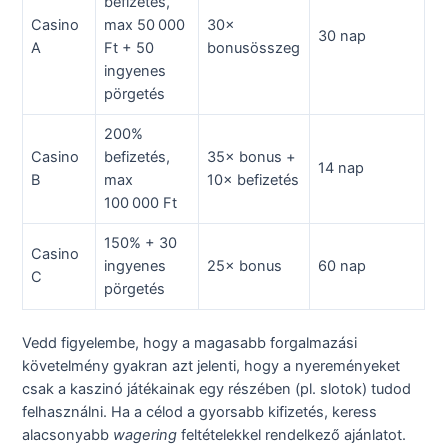
befizetés,
Casino
max 50 000
30×
30 nap
A
Ft + 50
bonusösszeg
ingyenes
pörgetés
200%
Casino
befizetés,
35× bonus +
14 nap
B
max
10× befizetés
100 000 Ft
150% + 30
Casino
ingyenes
25× bonus
60 nap
C
pörgetés
Vedd figyelembe, hogy a magasabb forgalmazási
követelmény gyakran azt jelenti, hogy a nyereményeket
csak a kaszinó játékainak egy részében (pl. slotok) tudod
felhasználni. Ha a célod a gyorsabb kifizetés, keress
alacsonyabb
wagering
feltételekkel rendelkező ajánlatot.