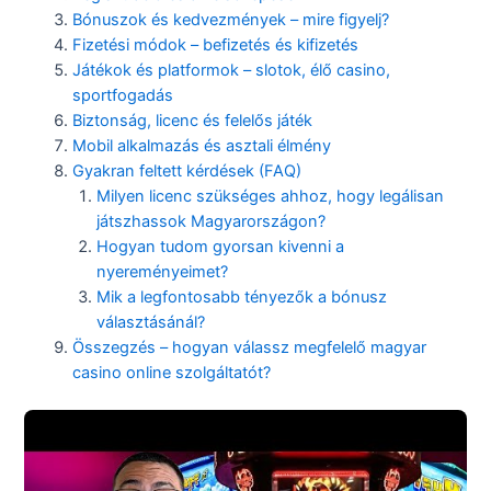
Bónuszok és kedvezmények – mire figyelj?
Fizetési módok – befizetés és kifizetés
Játékok és platformok – slotok, élő casino,
sportfogadás
Biztonság, licenc és felelős játék
Mobil alkalmazás és asztali élmény
Gyakran feltett kérdések (FAQ)
Milyen licenc szükséges ahhoz, hogy legálisan
játszhassok Magyarországon?
Hogyan tudom gyorsan kivenni a
nyereményeimet?
Mik a legfontosabb tényezők a bónusz
választásánál?
Összegzés – hogyan válassz megfelelő magyar
casino online szolgáltatót?