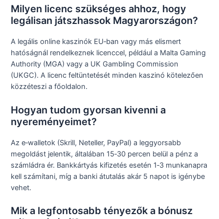
Milyen licenc szükséges ahhoz, hogy
legálisan játszhassok Magyarországon?
A legális online kaszinók EU‑ban vagy más elismert
hatóságnál rendelkeznek licenccel, például a Malta Gaming
Authority (MGA) vagy a UK Gambling Commission
(UKGC). A licenc feltüntetését minden kaszinó kötelezően
közzéteszi a főoldalon.
Hogyan tudom gyorsan kivenni a
nyereményeimet?
Az e‑walletok (Skrill, Neteller, PayPal) a leggyorsabb
megoldást jelentik, általában 15‑30 percen belül a pénz a
számládra ér. Bankkártyás kifizetés esetén 1‑3 munkanapra
kell számítani, míg a banki átutalás akár 5 napot is igénybe
vehet.
Mik a legfontosabb tényezők a bónusz