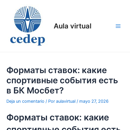
Ir
al
contenido
Aula virtual
Main
Men
Форматы ставок: какие
спортивные события есть
в БК Мосбет?
Deja un comentario
/ Por
aulavirtual
/
mayo 27, 2026
Форматы ставок: какие
спортивные события есть