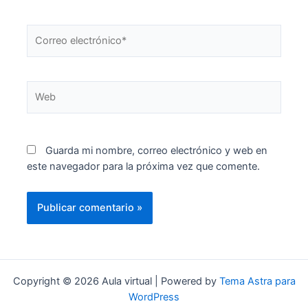
Correo
electrónico*
Web
Guarda mi nombre, correo electrónico y web en
este navegador para la próxima vez que comente.
Copyright © 2026 Aula virtual | Powered by
Tema Astra para
WordPress