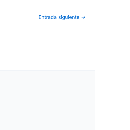
Entrada siguiente
→