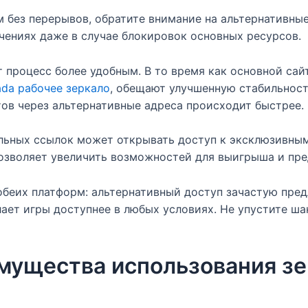
 без перерывов, обратите внимание на альтернативны
чениях даже в случае блокировок основных ресурсов.
 процесс более удобным. В то время как основной сай
ada рабочее зеркало
, обещают улучшенную стабильност
тов через альтернативные адреса происходит быстрее.
ельных ссылок может открывать доступ к эксклюзивным
озволяет увеличить возможностей для выигрыша и пре
обеих платформ: альтернативный доступ зачастую пред
ает игры доступнее в любых условиях. Не упустите ша
мущества использования зе