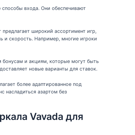
е способы входа. Они обеспечивают
т предлагает широкий ассортимент игр,
ь и скорость. Например, многие игроки
 бонусам и акциям, которые могут быть
доставляет новые варианты для ставок.
лагает более адаптированное под
нс насладиться азартом без
ркала Vavada для