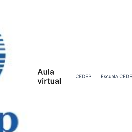
Aula
CEDEP
Escuela CED
virtual