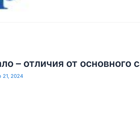
ло – отличия от основного 
 21, 2024