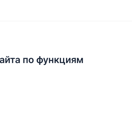
сайта по функциям