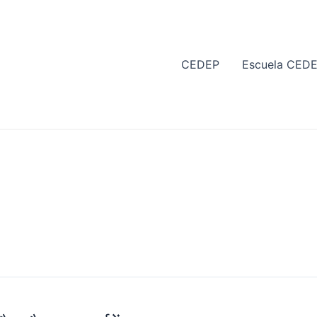
CEDEP
Escuela CED