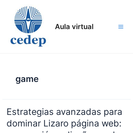
Ir
al
contenido
Aula virtual
Main
Men
game
Estrategias avanzadas para
dominar Lizaro página web: