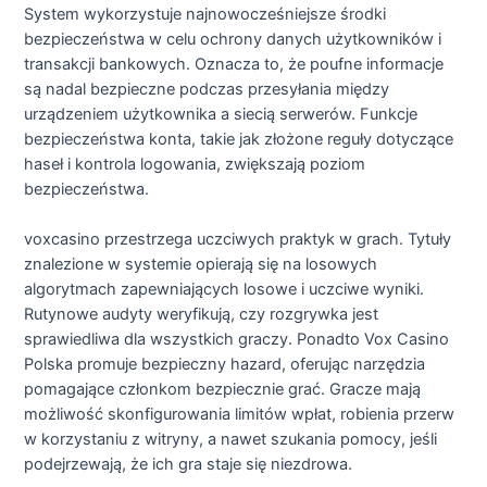
System wykorzystuje najnowocześniejsze środki
bezpieczeństwa w celu ochrony danych użytkowników i
transakcji bankowych. Oznacza to, że poufne informacje
są nadal bezpieczne podczas przesyłania między
urządzeniem użytkownika a siecią serwerów. Funkcje
bezpieczeństwa konta, takie jak złożone reguły dotyczące
haseł i kontrola logowania, zwiększają poziom
bezpieczeństwa.
voxcasino przestrzega uczciwych praktyk w grach. Tytuły
znalezione w systemie opierają się na losowych
algorytmach zapewniających losowe i uczciwe wyniki.
Rutynowe audyty weryfikują, czy rozgrywka jest
sprawiedliwa dla wszystkich graczy. Ponadto Vox Casino
Polska promuje bezpieczny hazard, oferując narzędzia
pomagające członkom bezpiecznie grać. Gracze mają
możliwość skonfigurowania limitów wpłat, robienia przerw
w korzystaniu z witryny, a nawet szukania pomocy, jeśli
podejrzewają, że ich gra staje się niezdrowa.