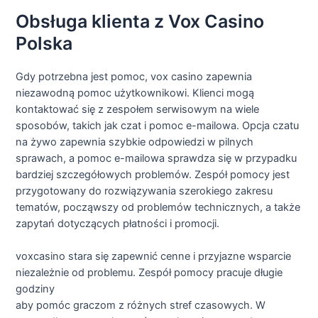
Obsługa klienta z Vox Casino
Polska
Gdy potrzebna jest pomoc, vox casino zapewnia
niezawodną pomoc użytkownikowi. Klienci mogą
kontaktować się z zespołem serwisowym na wiele
sposobów, takich jak czat i pomoc e-mailowa. Opcja czatu
na żywo zapewnia szybkie odpowiedzi w pilnych
sprawach, a pomoc e-mailowa sprawdza się w przypadku
bardziej szczegółowych problemów. Zespół pomocy jest
przygotowany do rozwiązywania szerokiego zakresu
tematów, począwszy od problemów technicznych, a także
zapytań dotyczących płatności i promocji.
voxcasino stara się zapewnić cenne i przyjazne wsparcie
niezależnie od problemu. Zespół pomocy pracuje długie
godziny
aby pomóc graczom z różnych stref czasowych. W