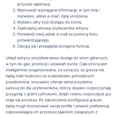
przycisk rejestracji.
Wprowadź wymagane informacje, w tym imię i
nazwisko, adres e-mail i datę urodzenia.
Wybierz silny kod dostępu do konta.
Zaakceptuj umowę użytkownika witryny.
Potwierdź swój adres e-mail za pomocą linku
potwierdzającego.
Zaloguj się i przeglądaj dostępne funkcje.
Układ witryny umożliwia łatwy dostęp do stron głównych,
w tym do gier, promocji i ustawień konta. Cała strona jest
inteligentnie zorganizowana, co oznacza, że ​​gracze nie
będą mieli trudności ze znalezieniem potrzebnych
przedmiotów. voxcasino oferuje także przydatne
samouczki dla użytkowników, którzy dopiero rozpoczynają
przygodę z grami cyfrowymi, dzięki czemu rozpoczęcie gry
staje się prostsze. Po zakończeniu konfiguracji gracze
będą mogli dostosować swoje profile i ustawić preferencje
odpowiadające ich przyzwyczajeniom związanym z