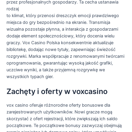
przez profesjonalnych gospodarzy. Ta cecha ustanawia
rodzaj
to klimat, który przenosi dreszczyk emocji prawdziwego
miejsca do gry bezpośrednio na ekranie. Transmisja
wizualna pozostaje płynna, a interakcja z gospodarzami
dodaje element społecznościowy, który docenia wielu
graczy. Vox Casino Polska konsekwentnie aktualizuje
bibliotekę, dodając nowe tytuły, zapewniając świeżość
rozgrywki. Marka współpracuje z renomowanymi twórcami
oprogramowania, gwarantując wysoką jakość grafiki,
uczciwe wyniki, a także przyjemną rozgrywkę we
wszystkich typach gier.
Zachęty i oferty w voxcasino
vox casino oferuje różnorodne oferty bonusowe dla
zarejestrowanych użytkowników. Nowi gracze mogą
skorzystać z ofert rejestracji, które zwiększają ich saldo
początkowe. Te początkowe bonusy zazwyczaj obejmują