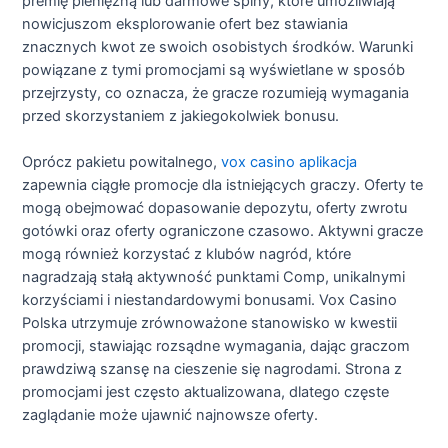
premię pieniężną lub darmowe spiny, które umożliwiają
nowicjuszom eksplorowanie ofert bez stawiania
znacznych kwot ze swoich osobistych środków. Warunki
powiązane z tymi promocjami są wyświetlane w sposób
przejrzysty, co oznacza, że ​​gracze rozumieją wymagania
przed skorzystaniem z jakiegokolwiek bonusu.
Oprócz pakietu powitalnego,
vox casino aplikacja
zapewnia ciągłe promocje dla istniejących graczy. Oferty te
mogą obejmować dopasowanie depozytu, oferty zwrotu
gotówki oraz oferty ograniczone czasowo. Aktywni gracze
mogą również korzystać z klubów nagród, które
nagradzają stałą aktywność punktami Comp, unikalnymi
korzyściami i niestandardowymi bonusami. Vox Casino
Polska utrzymuje zrównoważone stanowisko w kwestii
promocji, stawiając rozsądne wymagania, dając graczom
prawdziwą szansę na cieszenie się nagrodami. Strona z
promocjami jest często aktualizowana, dlatego częste
zaglądanie może ujawnić najnowsze oferty.