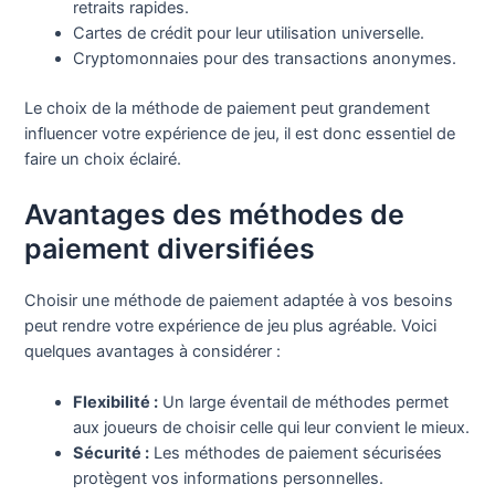
retraits rapides.
Cartes de crédit pour leur utilisation universelle.
Cryptomonnaies pour des transactions anonymes.
Le choix de la méthode de paiement peut grandement
influencer votre expérience de jeu, il est donc essentiel de
faire un choix éclairé.
Avantages des méthodes de
paiement diversifiées
Choisir une méthode de paiement adaptée à vos besoins
peut rendre votre expérience de jeu plus agréable. Voici
quelques avantages à considérer :
Flexibilité :
Un large éventail de méthodes permet
aux joueurs de choisir celle qui leur convient le mieux.
Sécurité :
Les méthodes de paiement sécurisées
protègent vos informations personnelles.