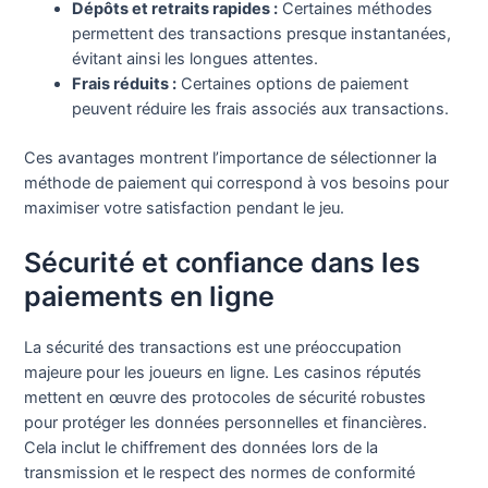
Dépôts et retraits rapides :
Certaines méthodes
permettent des transactions presque instantanées,
évitant ainsi les longues attentes.
Frais réduits :
Certaines options de paiement
peuvent réduire les frais associés aux transactions.
Ces avantages montrent l’importance de sélectionner la
méthode de paiement qui correspond à vos besoins pour
maximiser votre satisfaction pendant le jeu.
Sécurité et confiance dans les
paiements en ligne
La sécurité des transactions est une préoccupation
majeure pour les joueurs en ligne. Les casinos réputés
mettent en œuvre des protocoles de sécurité robustes
pour protéger les données personnelles et financières.
Cela inclut le chiffrement des données lors de la
transmission et le respect des normes de conformité