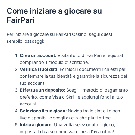
Come iniziare a giocare su
FairPari
Per iniziare a giocare su FairPari Casino, segui questi
semplici passaggi:
Crea un account:
Visita il sito di FairPari e registrati
compilando il modulo d’iscrizione.
Verifica i tuoi dati:
Fornisci i documenti richiesti per
confermare la tua identità e garantire la sicurezza del
tuo account.
Effettua un deposito:
Scegli il metodo di pagamento
preferito, come Visa o Skrill, e aggiungi fondi al tuo
account.
Seleziona il tuo gioco:
Naviga tra le slot e i giochi
live disponibili e scegli quello che più ti attrae.
Inizia a giocare:
Una volta selezionato il gioco,
imposta la tua scommessa e inizia l’avventura!