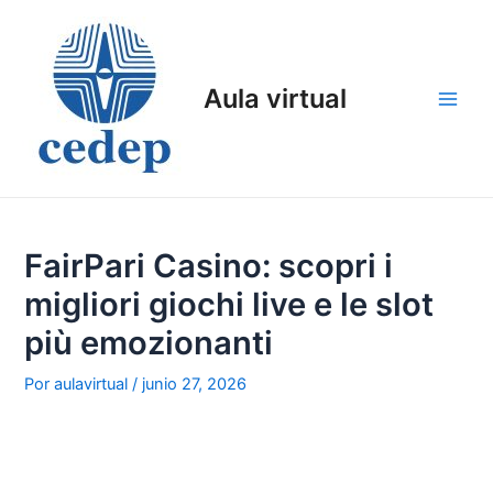
Ir
al
contenido
Aula virtual
Main
Men
FairPari Casino: scopri i
migliori giochi live e le slot
più emozionanti
Por
aulavirtual
/
junio 27, 2026