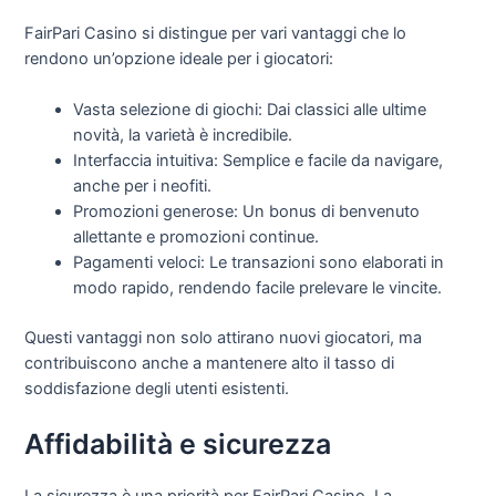
FairPari Casino si distingue per vari vantaggi che lo
rendono un’opzione ideale per i giocatori:
Vasta selezione di giochi: Dai classici alle ultime
novità, la varietà è incredibile.
Interfaccia intuitiva: Semplice e facile da navigare,
anche per i neofiti.
Promozioni generose: Un bonus di benvenuto
allettante e promozioni continue.
Pagamenti veloci: Le transazioni sono elaborati in
modo rapido, rendendo facile prelevare le vincite.
Questi vantaggi non solo attirano nuovi giocatori, ma
contribuiscono anche a mantenere alto il tasso di
soddisfazione degli utenti esistenti.
Affidabilità e sicurezza