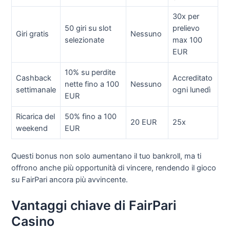
30x per
50 giri su slot
prelievo
Giri gratis
Nessuno
selezionate
max 100
EUR
10% su perdite
Cashback
Accreditato
nette fino a 100
Nessuno
settimanale
ogni lunedì
EUR
Ricarica del
50% fino a 100
20 EUR
25x
weekend
EUR
Questi bonus non solo aumentano il tuo bankroll, ma ti
offrono anche più opportunità di vincere, rendendo il gioco
su FairPari ancora più avvincente.
Vantaggi chiave di FairPari
Casino