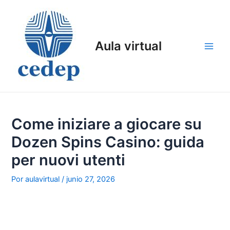
Ir
al
contenido
Aula virtual
Main
Men
Come iniziare a giocare su
Dozen Spins Casino: guida
per nuovi utenti
Por
aulavirtual
/
junio 27, 2026