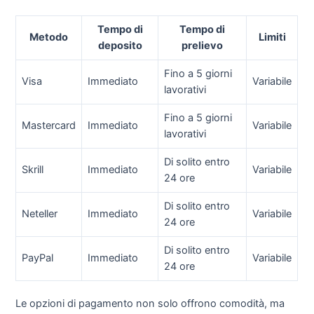
Tempo di
Tempo di
Metodo
Limiti
deposito
prelievo
Fino a 5 giorni
Visa
Immediato
Variabile
lavorativi
Fino a 5 giorni
Mastercard
Immediato
Variabile
lavorativi
Di solito entro
Skrill
Immediato
Variabile
24 ore
Di solito entro
Neteller
Immediato
Variabile
24 ore
Di solito entro
PayPal
Immediato
Variabile
24 ore
Le opzioni di pagamento non solo offrono comodità, ma