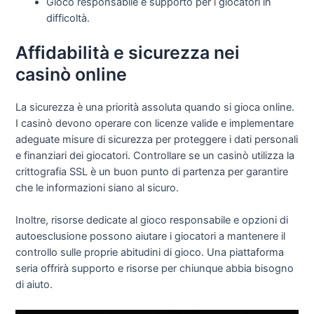
Gioco responsabile e supporto per i giocatori in
difficoltà.
Affidabilità e sicurezza nei
casinò online
La sicurezza è una priorità assoluta quando si gioca online.
I casinò devono operare con licenze valide e implementare
adeguate misure di sicurezza per proteggere i dati personali
e finanziari dei giocatori. Controllare se un casinò utilizza la
crittografia SSL è un buon punto di partenza per garantire
che le informazioni siano al sicuro.
Inoltre, risorse dedicate al gioco responsabile e opzioni di
autoesclusione possono aiutare i giocatori a mantenere il
controllo sulle proprie abitudini di gioco. Una piattaforma
seria offrirà supporto e risorse per chiunque abbia bisogno
di aiuto.