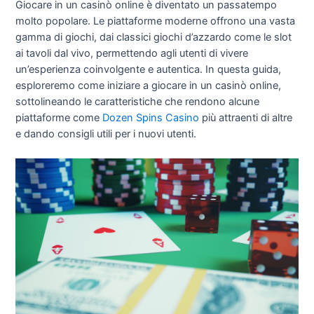
Giocare in un casinò online è diventato un passatempo
molto popolare. Le piattaforme moderne offrono una vasta
gamma di giochi, dai classici giochi d’azzardo come le slot
ai tavoli dal vivo, permettendo agli utenti di vivere
un’esperienza coinvolgente e autentica. In questa guida,
esploreremo come iniziare a giocare in un casinò online,
sottolineando le caratteristiche che rendono alcune
piattaforme come
Dozen Spins Casino
più attraenti di altre
e dando consigli utili per i nuovi utenti.