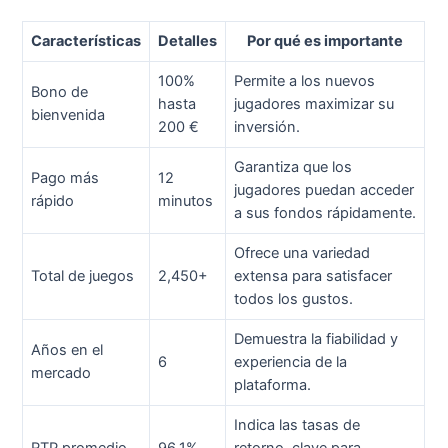
Características
Detalles
Por qué es importante
100%
Permite a los nuevos
Bono de
hasta
jugadores maximizar su
bienvenida
200 €
inversión.
Garantiza que los
Pago más
12
jugadores puedan acceder
rápido
minutos
a sus fondos rápidamente.
Ofrece una variedad
Total de juegos
2,450+
extensa para satisfacer
todos los gustos.
Demuestra la fiabilidad y
Años en el
6
experiencia de la
mercado
plataforma.
Indica las tasas de