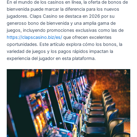
En el mundo de los casinos en línea, la oferta de bonos de
bienvenida puede marcar la diferencia para los nuevos
jugadores. Claps Casino se destaca en 2026 por su
generoso bono de bienvenida y una amplia gama de
juegos, incluyendo promociones exclusivas como las de
https://clapscasino.biz/es/
que ofrecen excelentes
oportunidades. Este artículo explora cómo los bonos, la
variedad de juegos y los pagos rápidos impactan la
experiencia del jugador en esta plataforma.