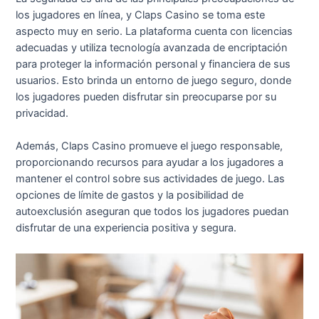
los jugadores en línea, y Claps Casino se toma este
aspecto muy en serio. La plataforma cuenta con licencias
adecuadas y utiliza tecnología avanzada de encriptación
para proteger la información personal y financiera de sus
usuarios. Esto brinda un entorno de juego seguro, donde
los jugadores pueden disfrutar sin preocuparse por su
privacidad.
Además, Claps Casino promueve el juego responsable,
proporcionando recursos para ayudar a los jugadores a
mantener el control sobre sus actividades de juego. Las
opciones de límite de gastos y la posibilidad de
autoexclusión aseguran que todos los jugadores puedan
disfrutar de una experiencia positiva y segura.