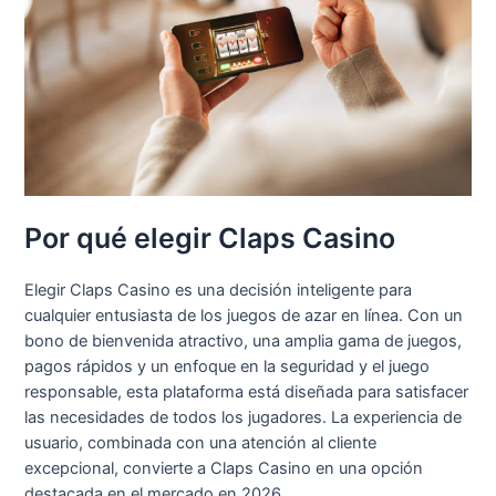
Por qué elegir Claps Casino
Elegir Claps Casino es una decisión inteligente para
cualquier entusiasta de los juegos de azar en línea. Con un
bono de bienvenida atractivo, una amplia gama de juegos,
pagos rápidos y un enfoque en la seguridad y el juego
responsable, esta plataforma está diseñada para satisfacer
las necesidades de todos los jugadores. La experiencia de
usuario, combinada con una atención al cliente
excepcional, convierte a Claps Casino en una opción
destacada en el mercado en 2026.