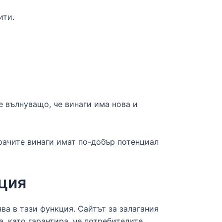
ити.
е вълнуващо, че винаги има нова и
рачите винаги имат по-добър потенциал
кция
ява в тази функция. Сайтът за залагания
, като гарантира, че потребителите