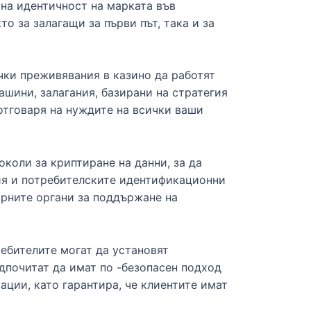
тна идентичност на марката във
о за залагащи за първи път, така и за
чки преживявания в казино да работят
шини, залагания, базирани на стратегия
отговаря на нуждите на всички ваши
коли за криптиране на данни, за да
ния и потребителските идентификационни
орните органи за поддържане на
ебителите могат да установят
дпочитат да имат по -безопасен подход
ации, като гарантира, че клиентите имат