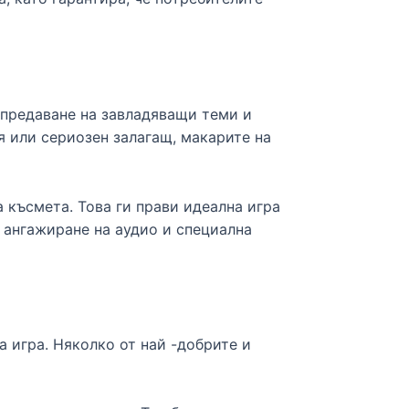
, предаване на завладяващи теми и
я или сериозен залагащ, макарите на
а късмета. Това ги прави идеална игра
 ангажиране на аудио и специална
а игра. Няколко от най -добрите и