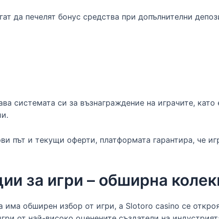
гат да печелят бонус средства при допълнителни депоз
ва системата си за възнаграждение на играчите, като 
и.
ви път и текущи оферти, платформата гарантира, че иг
ции за игри – обширна коле
 има обширен избор от игри, а Slotoro casino се откро
игри от най-високо оценените създатели на индустрията