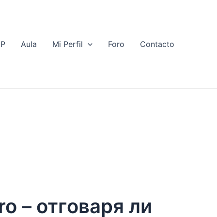
EP
Aula
Mi Perfil
Foro
Contacto
 – отговаря ли