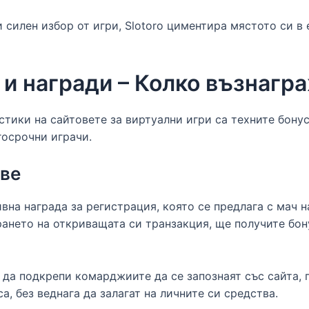
 силен избор от игри, Slotoro циментира мястото си в
 и награди – Колко възнагр
тики на сайтовете за виртуални игри са техните бонус
госрочни играчи.
ове
вна награда за регистрация, която се предлага с мач на
рането на откриващата си транзакция, ще получите бо
за да подкрепи комарджиите да се запознаят със сайта
а, без веднага да залагат на личните си средства.