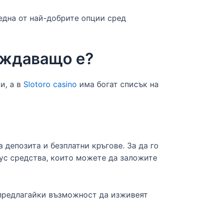
 една от най-добрите опции сред
аждаващо е?
и, а в
Slotoro casino
има богат списък на
 депозита и безплатни кръгове. За да го
нус средства, които можете да заложите
, предлагайки възможност да изживеят