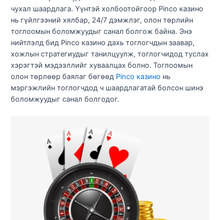
чухал шаардлага. Үүнтэй холбоотойгоор Pinco казино
нь гүйлгээний хялбар, 24/7 дэмжлэг, олон төрлийн
тоглоомын боломжуудыг санал болгож байна. Энэ
нийтлэлд бид Pinco казино дахь тоглогчдын заавар,
хожлын стратегиудыг танилцуулж, тоглогчидод туслах
хэрэгтэй мэдээллийг хуваалцах болно. Тоглоомын
олон төрлөөр баялаг бөгөөд
Pinco казино
нь
мэргэжлийн тоглогчдод ч шаардлагатай болсон шинэ
боломжуудыг санал болгодог.