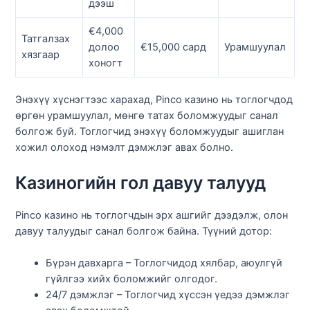
дээш
€4,000
Татгалзах
долоо
€15,000 сард
Урамшуулал
хязгаар
хоногт
Энэхүү хүснэгтээс харахад, Pinco казино нь тоглогчдод
өргөн урамшуулал, мөнгө татах боломжуудыг санал
болгож буй. Тоглогчид энэхүү боломжуудыг ашиглан
хожил олоход нэмэлт дэмжлэг авах болно.
Казиногийн гол давуу талууд
Pinco казино нь тоглогчдын эрх ашгийг дээдэлж, олон
давуу талуудыг санал болгож байна. Түүний дотор:
Бүрэн давхарга – Тоглогчидод хялбар, аюулгүй
гүйлгээ хийх боломжийг олгодог.
24/7 дэмжлэг – Тоглогчид хүссэн үедээ дэмжлэг