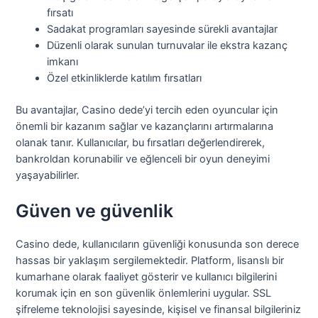
fırsatı
Sadakat programları sayesinde sürekli avantajlar
Düzenli olarak sunulan turnuvalar ile ekstra kazanç
imkanı
Özel etkinliklerde katılım fırsatları
Bu avantajlar, Casino dede’yi tercih eden oyuncular için
önemli bir kazanım sağlar ve kazançlarını artırmalarına
olanak tanır. Kullanıcılar, bu fırsatları değerlendirerek,
bankroldan korunabilir ve eğlenceli bir oyun deneyimi
yaşayabilirler.
Güven ve güvenlik
Casino dede, kullanıcıların güvenliği konusunda son derece
hassas bir yaklaşım sergilemektedir. Platform, lisanslı bir
kumarhane olarak faaliyet gösterir ve kullanıcı bilgilerini
korumak için en son güvenlik önlemlerini uygular. SSL
şifreleme teknolojisi sayesinde, kişisel ve finansal bilgileriniz