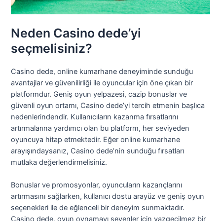
Neden Casino dede’yi
seçmelisiniz?
Casino dede, online kumarhane deneyiminde sunduğu
avantajlar ve güvenilirliği ile oyuncular için öne çıkan bir
platformdur. Geniş oyun yelpazesi, cazip bonuslar ve
güvenli oyun ortamı, Casino dede’yi tercih etmenin başlıca
nedenlerindendir. Kullanıcıların kazanma fırsatlarını
artırmalarına yardımcı olan bu platform, her seviyeden
oyuncuya hitap etmektedir. Eğer online kumarhane
arayışındaysanız, Casino dede’nin sunduğu fırsatları
mutlaka değerlendirmelisiniz.
Bonuslar ve promosyonlar, oyuncuların kazançlarını
artırmasını sağlarken, kullanıcı dostu arayüz ve geniş oyun
seçenekleri ile de eğlenceli bir deneyim sunmaktadır.
Casino dede, oyun oynamayı sevenler için vazgeçilmez bir