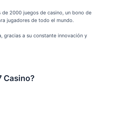
s de 2000 juegos de casino, un bono de
ara jugadores de todo el mundo.
a, gracias a su constante innovación y
7 Casino?