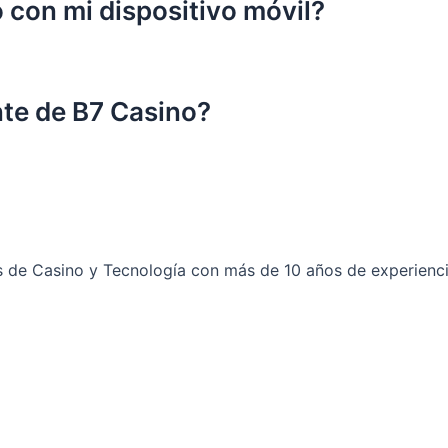
 con mi dispositivo móvil?
ente de B7 Casino?
 de Casino y Tecnología con más de 10 años de experiencia