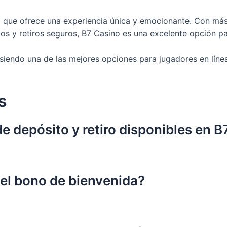
ea que ofrece una experiencia única y emocionante. Con má
os y retiros seguros, B7 Casino es una excelente opción p
 siendo una de las mejores opciones para jugadores en líne
s
e depósito y retiro disponibles en B
el bono de bienvenida?