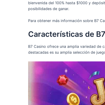
bienvenida del 100% hasta $1000 y depósito
posibilidades de ganar.
Para obtener más información sobre B7 Casi
Características de B
B7 Casino ofrece una amplia variedad de ca
destacadas es su amplia selección de jueg