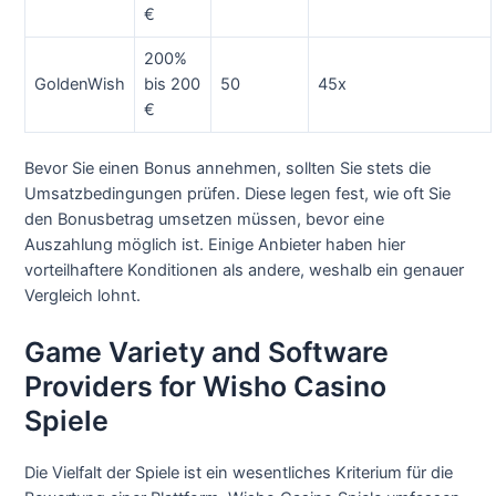
€
200%
GoldenWish
bis 200
50
45x
€
Bevor Sie einen Bonus annehmen, sollten Sie stets die
Umsatzbedingungen prüfen. Diese legen fest, wie oft Sie
den Bonusbetrag umsetzen müssen, bevor eine
Auszahlung möglich ist. Einige Anbieter haben hier
vorteilhaftere Konditionen als andere, weshalb ein genauer
Vergleich lohnt.
Game Variety and Software
Providers for Wisho Casino
Spiele
Die Vielfalt der Spiele ist ein wesentliches Kriterium für die