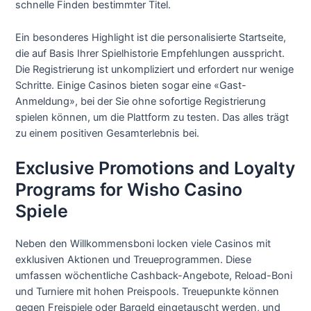
schnelle Finden bestimmter Titel.
Ein besonderes Highlight ist die personalisierte Startseite,
die auf Basis Ihrer Spielhistorie Empfehlungen ausspricht.
Die Registrierung ist unkompliziert und erfordert nur wenige
Schritte. Einige Casinos bieten sogar eine «Gast-
Anmeldung», bei der Sie ohne sofortige Registrierung
spielen können, um die Plattform zu testen. Das alles trägt
zu einem positiven Gesamterlebnis bei.
Exclusive Promotions and Loyalty
Programs for Wisho Casino
Spiele
Neben den Willkommensboni locken viele Casinos mit
exklusiven Aktionen und Treueprogrammen. Diese
umfassen wöchentliche Cashback-Angebote, Reload-Boni
und Turniere mit hohen Preispools. Treuepunkte können
gegen Freispiele oder Bargeld eingetauscht werden, und