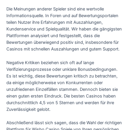
Die Meinungen anderer Spieler sind eine wertvolle
Informationsquelle. In Foren und auf Bewertungsportalen
teilen Nutzer ihre Erfahrungen mit Auszahlungen,
Kundenservice und Spielqualität. Wir haben die gängigsten
Plattformen analysiert und festgestellt, dass die
Bewertungen überwiegend positiv sind, insbesondere für
Casinos mit schnellen Auszahlungen und gutem Support.
Negative Kritiken beziehen sich oft auf lange
Verifizierungsprozesse oder unklare Bonusbedingungen.
Es ist wichtig, diese Bewertungen kritisch zu betrachten,
da einige möglicherweise von Konkurrenten oder
unzufriedenen Einzelfällen stammen. Dennoch bieten sie
einen guten ersten Eindruck. Die besten Casinos haben
durchschnittlich 4,5 von 5 Sternen und werden für ihre
Zuverlässigkeit gelobt.
Abschließend lässt sich sagen, dass die Wahl der richtigen
Plattform für Wisho Casino Spiele von Ihren persönlichen