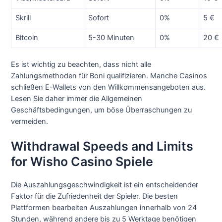
Skrill
Sofort
0%
5 €
Bitcoin
5-30 Minuten
0%
20 €
Es ist wichtig zu beachten, dass nicht alle
Zahlungsmethoden für Boni qualifizieren. Manche Casinos
schließen E-Wallets von den Willkommensangeboten aus.
Lesen Sie daher immer die Allgemeinen
Geschäftsbedingungen, um böse Überraschungen zu
vermeiden.
Withdrawal Speeds and Limits
for Wisho Casino Spiele
Die Auszahlungsgeschwindigkeit ist ein entscheidender
Faktor für die Zufriedenheit der Spieler. Die besten
Plattformen bearbeiten Auszahlungen innerhalb von 24
Stunden, während andere bis zu 5 Werktage benötigen