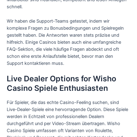
schnell.
Wir haben die Support-Teams getestet, indem wir
komplexe Fragen zu Bonusbedingungen und Spielregeln
gestellt haben. Die Antworten waren stets präzise und
hilfreich. Einige Casinos bieten auch eine umfangreiche
FAQ-Sektion, die viele häufige Fragen abdeckt und oft
schon eine erste Anlaufstelle bietet, bevor man den
Support kontaktieren muss.
Live Dealer Options for Wisho
Casino Spiele Enthusiasten
Für Spieler, die das echte Casino-Feeling suchen, sind
Live-Dealer-Spiele eine hervorragende Option. Diese Spiele
werden in Echtzeit von professionellen Dealern
durchgeführt und per Video-Stream übertragen. Wisho
Casino Spiele umfassen oft Varianten von Roulette,