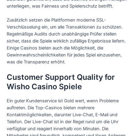
unterliegen, was Fairness und Spielerschutz betrifft.
Zusätzlich setzen die Plattformen moderne SSL-
Verschlüsselung ein, um alle Transaktionen zu schützen.
Regelmäßige Audits durch unabhängige Prüfer stellen
sicher, dass die Spiele wirklich zufällige Ergebnisse liefern.
Einige Casinos bieten auch die Möglichkeit, die
Gewinnwahrscheinlichkeiten für jedes Spiel einzusehen,
was die Transparenz erhöht.
Customer Support Quality for
Wisho Casino Spiele
Ein guter Kundenservice ist Gold wert, wenn Probleme
auftreten. Die Top-Casinos bieten mehrere
Kontaktmöglichkeiten, darunter Live-Chat, E-Mail und
Telefon. Der Live-Chat ist in der Regel rund um die Uhr
verfügbar und reagiert innerhalb von Minuten. Die
Mitarbeiter sind freundlich, kompetent und lösen Anliegen