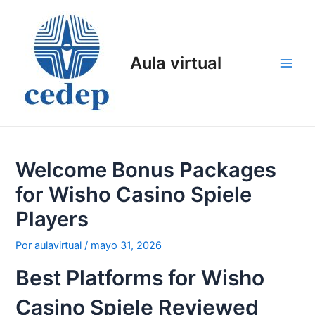
Ir
al
contenido
Aula virtual
Main
Men
Welcome Bonus Packages
for Wisho Casino Spiele
Players
Por
aulavirtual
/
mayo 31, 2026
Best Platforms for Wisho
Casino Spiele Reviewed