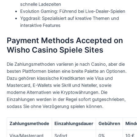
schnelle Ladezeiten
Evolution Gaming: Führend bei Live-Dealer-Spielen
Yggdrasil: Spezialisiert auf kreative Themen und
interaktive Features
Payment Methods Accepted on
Wisho Casino Spiele Sites
Die Zahlungsmethoden variieren je nach Casino, aber die
besten Plattformen bieten eine breite Palette an Optionen.
Dazu gehören klassische Kreditkarten wie Visa und
Mastercard, E-Wallets wie Skrill und Neteller, sowie
moderne Alternativen wie Kryptowährungen. Die
Einzahlungen werden in der Regel sofort gutgeschrieben,
sodass Sie ohne Verzögerung spielen können.
Zahlungsmethode
Einzahlungsdauer
Gebühren
Mind
Visa/Mastercard
Sofort
0%
10 €