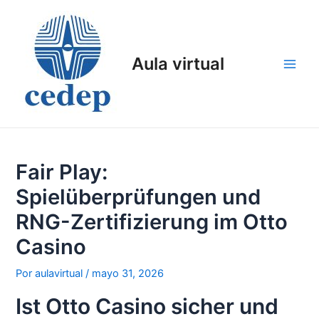
Ir
al
contenido
Aula virtual
Main
Men
Fair Play:
Spielüberprüfungen und
RNG-Zertifizierung im Otto
Casino
Por
aulavirtual
/
mayo 31, 2026
Ist Otto Casino sicher und