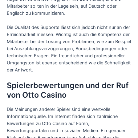
Mitarbeiter sollten in der Lage sein, auf Deutsch oder
Englisch zu kommunizieren.
Die Qualität des Supports lässt sich jedoch nicht nur an der
Erreichbarkeit messen. Wichtig ist auch die Kompetenz der
Mitarbeiter bei der Lösung von Problemen, wie zum Beispiel
bei Auszahlungsverzögerungen, Bonusbedingungen oder
technischen Fragen. Ein freundlicher und professioneller
Umgangston ist ebenso entscheidend wie die Schnelligkeit
der Antwort.
Spielerbewertungen und der Ruf
von Otto Casino
Die Meinungen anderer Spieler sind eine wertvolle
Informationsquelle. Im Internet finden sich zahlreiche
Bewertungen zu Otto Casino auf Foren,
Bewertungsportalen und in sozialen Medien. Ein genauer
Blick auf diese Bewertungen kann Aufschluss über die