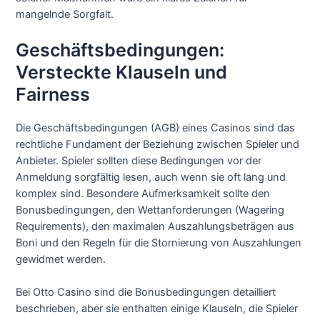
mangelnde Sorgfalt.
Geschäftsbedingungen:
Versteckte Klauseln und
Fairness
Die Geschäftsbedingungen (AGB) eines Casinos sind das
rechtliche Fundament der Beziehung zwischen Spieler und
Anbieter. Spieler sollten diese Bedingungen vor der
Anmeldung sorgfältig lesen, auch wenn sie oft lang und
komplex sind. Besondere Aufmerksamkeit sollte den
Bonusbedingungen, den Wettanforderungen (Wagering
Requirements), den maximalen Auszahlungsbeträgen aus
Boni und den Regeln für die Stornierung von Auszahlungen
gewidmet werden.
Bei Otto Casino sind die Bonusbedingungen detailliert
beschrieben, aber sie enthalten einige Klauseln, die Spieler