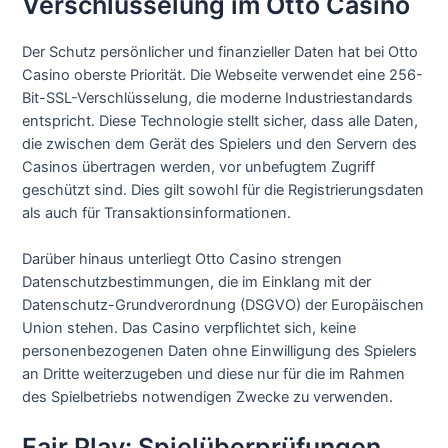
Verschlüsselung im Otto Casino
Der Schutz persönlicher und finanzieller Daten hat bei Otto
Casino oberste Priorität. Die Webseite verwendet eine 256-
Bit-SSL-Verschlüsselung, die moderne Industriestandards
entspricht. Diese Technologie stellt sicher, dass alle Daten,
die zwischen dem Gerät des Spielers und den Servern des
Casinos übertragen werden, vor unbefugtem Zugriff
geschützt sind. Dies gilt sowohl für die Registrierungsdaten
als auch für Transaktionsinformationen.
Darüber hinaus unterliegt Otto Casino strengen
Datenschutzbestimmungen, die im Einklang mit der
Datenschutz-Grundverordnung (DSGVO) der Europäischen
Union stehen. Das Casino verpflichtet sich, keine
personenbezogenen Daten ohne Einwilligung des Spielers
an Dritte weiterzugeben und diese nur für die im Rahmen
des Spielbetriebs notwendigen Zwecke zu verwenden.
Fair Play: Spielüberprüfungen