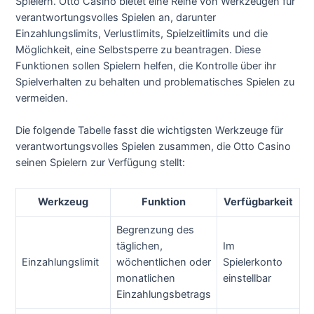
Spielern. Otto Casino bietet eine Reihe von Werkzeugen für
verantwortungsvolles Spielen an, darunter
Einzahlungslimits, Verlustlimits, Spielzeitlimits und die
Möglichkeit, eine Selbstsperre zu beantragen. Diese
Funktionen sollen Spielern helfen, die Kontrolle über ihr
Spielverhalten zu behalten und problematisches Spielen zu
vermeiden.
Die folgende Tabelle fasst die wichtigsten Werkzeuge für
verantwortungsvolles Spielen zusammen, die Otto Casino
seinen Spielern zur Verfügung stellt:
Werkzeug
Funktion
Verfügbarkeit
Begrenzung des
täglichen,
Im
Einzahlungslimit
wöchentlichen oder
Spielerkonto
monatlichen
einstellbar
Einzahlungsbetrags