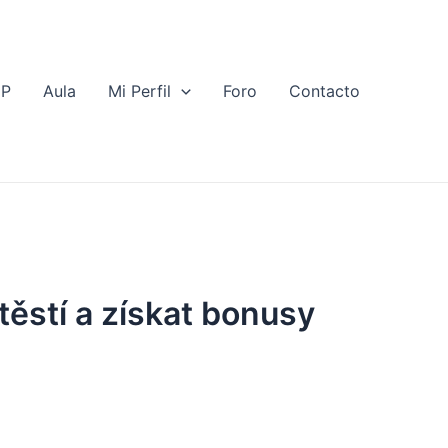
EP
Aula
Mi Perfil
Foro
Contacto
těstí a získat bonusy