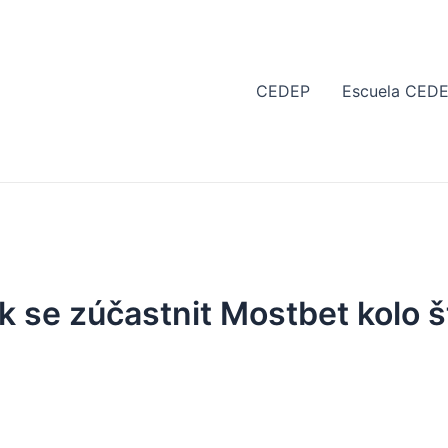
CEDEP
Escuela CED
k se zúčastnit Mostbet kolo š