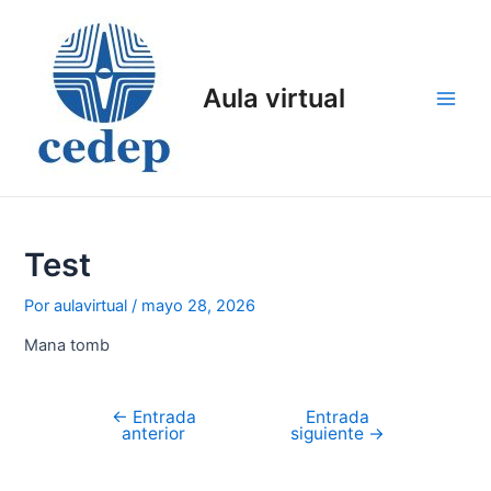
Ir
al
contenido
Aula virtual
Main
Men
Test
Por
aulavirtual
/
mayo 28, 2026
Mana tomb
←
Entrada
Entrada
Navegación
anterior
siguiente
→
de
entradas