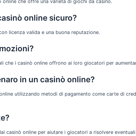
 online che offre una varietà di giochi da casinò.
asinò online sicuro?
con licenza valida e una buona reputazione.
omozioni?
i che i casinò online offrono ai loro giocatori per aumentar
aro in un casinò online?
online utilizzando metodi di pagamento come carte di credit
te?
dai casinò online per aiutare i giocatori a risolvere eventual