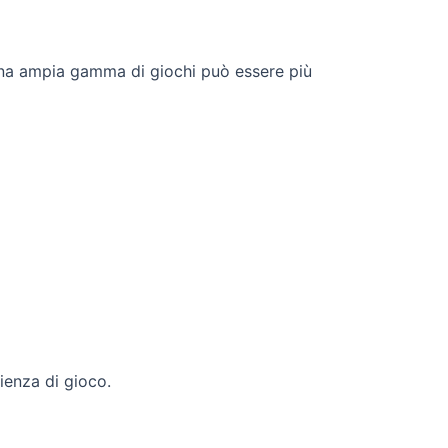
e una ampia gamma di giochi può essere più
ienza di gioco.