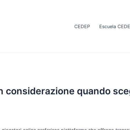
CEDEP
Escuela CED
in considerazione quando sce