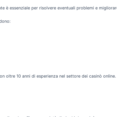
nte è essenziale per risolvere eventuali problemi e migliorar
udono:
on oltre 10 anni di esperienza nel settore dei casinò online.