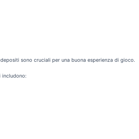
i depositi sono cruciali per una buona esperienza di gioco.
 includono: