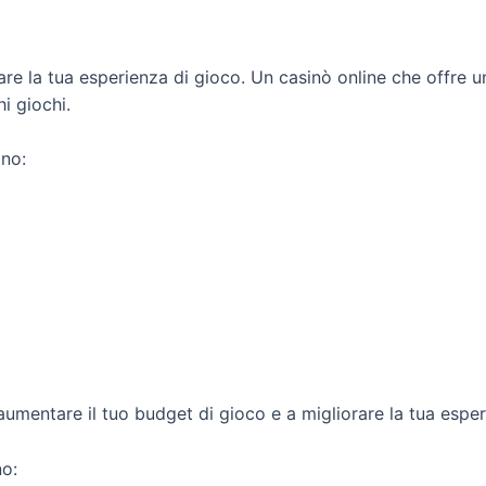
nzare la tua esperienza di gioco. Un casinò online che offr
i giochi.
ono:
umentare il tuo budget di gioco e a migliorare la tua esper
no: