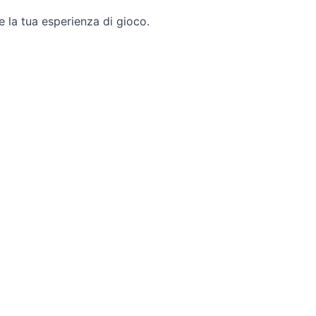
e la tua esperienza di gioco.