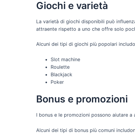
Giochi e varietà
La varietà di giochi disponibili può influe
attraente rispetto a uno che offre solo poch
Alcuni dei tipi di giochi più popolari includ
Slot machine
Roulette
Blackjack
Poker
Bonus e promozioni
I bonus e le promozioni possono aiutare a a
Alcuni dei tipi di bonus più comuni includo