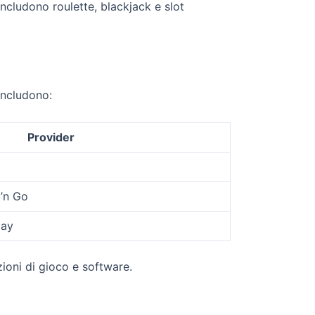
includono roulette, blackjack e slot
includono:
Provider
y’n Go
lay
zioni di gioco e software.