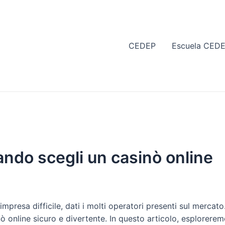
CEDEP
Escuela CED
ndo scegli un casinò online
impresa difficile, dati i molti operatori presenti sul mercat
nò online sicuro e divertente. In questo articolo, esplorere