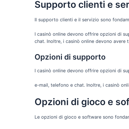
Supporto clienti e ser
Il supporto clienti e il servizio sono fonda
I casinò online devono offrire opzioni di su
chat. Inoltre, i casinò online devono avere t
Opzioni di supporto
I casinò online devono offrire opzioni di su
e-mail, telefono e chat. Inoltre, i casinò on
Opzioni di gioco e so
Le opzioni di gioco e software sono fondam