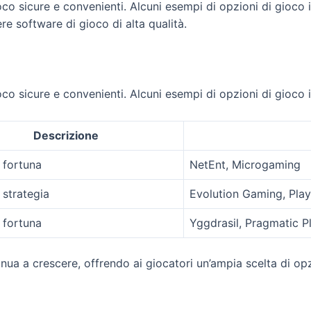
oco sicure e convenienti. Alcuni esempi di opzioni di gioco 
re software di gioco di alta qualità.
ioco sicure e convenienti. Alcuni esempi di opzioni di gioco 
Descrizione
 fortuna
NetEnt, Microgaming
 strategia
Evolution Gaming, Pla
 fortuna
Yggdrasil, Pragmatic P
inua a crescere, offrendo ai giocatori un’ampia scelta di op