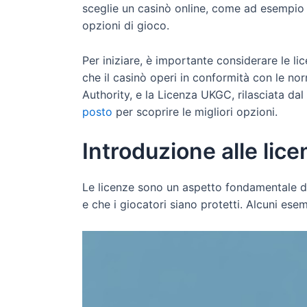
sceglie un casinò online, come ad esempio le
opzioni di gioco.
Per iniziare, è importante considerare le li
che il casinò operi in conformità con le no
Authority, e la Licenza UKGC, rilasciata dal
posto
per scoprire le migliori opzioni.
Introduzione alle lic
Le licenze sono un aspetto fondamentale da
e che i giocatori siano protetti. Alcuni ese