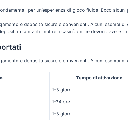
ndamentali per un’esperienza di gioco fluida. Ecco alcuni 
pagamento e deposito sicure e convenienti. Alcuni esempi di
positi in contanti. Inoltre, i casinò online devono avere limit
ortati
pagamento e deposito sicure e convenienti. Alcuni esempi d
o
Tempo di attivazione
1-3 giorni
1-24 ore
1-3 giorni