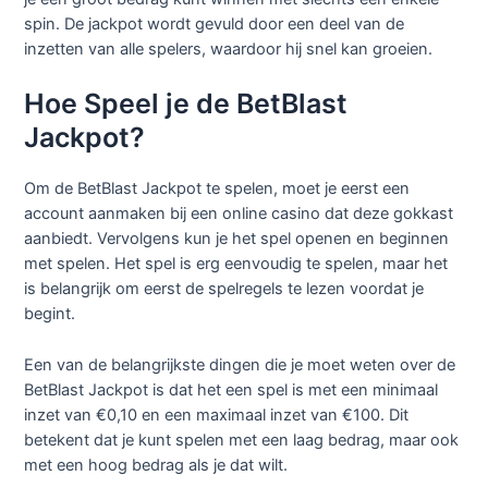
spin. De jackpot wordt gevuld door een deel van de
inzetten van alle spelers, waardoor hij snel kan groeien.
Hoe Speel je de BetBlast
Jackpot?
Om de BetBlast Jackpot te spelen, moet je eerst een
account aanmaken bij een online casino dat deze gokkast
aanbiedt. Vervolgens kun je het spel openen en beginnen
met spelen. Het spel is erg eenvoudig te spelen, maar het
is belangrijk om eerst de spelregels te lezen voordat je
begint.
Een van de belangrijkste dingen die je moet weten over de
BetBlast Jackpot is dat het een spel is met een minimaal
inzet van €0,10 en een maximaal inzet van €100. Dit
betekent dat je kunt spelen met een laag bedrag, maar ook
met een hoog bedrag als je dat wilt.