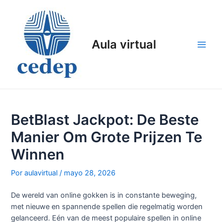
Ir
al
contenido
Aula virtual
Main
Men
BetBlast Jackpot: De Beste
Manier Om Grote Prijzen Te
Winnen
Por
aulavirtual
/
mayo 28, 2026
De wereld van online gokken is in constante beweging,
met nieuwe en spannende spellen die regelmatig worden
gelanceerd. Eén van de meest populaire spellen in online